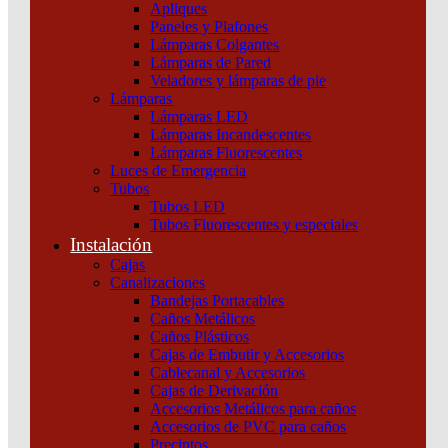
Apliques
Paneles y Plafones
Lámparas Colgantes
Lámparas de Pared
Veladores y lámparas de pie
Lámparas
Lámparas LED
Lámparas Incandescentes
Lámparas Fluorescentes
Luces de Emergencia
Tubos
Tubos LED
Tubos Fluorescentes y especiales
Instalación
Cajas
Canalizaciones
Bandejas Portacables
Caños Metálicos
Caños Plásticos
Cajas de Embutir y Accesorios
Cablecanal y Accesorios
Cajas de Derivación
Accesorios Metálicos para caños
Accesorios de PVC para caños
© 2024 Electricidad del Sur | Todos los derechos resercados | Desarrollado por
Q2creative
Precintos