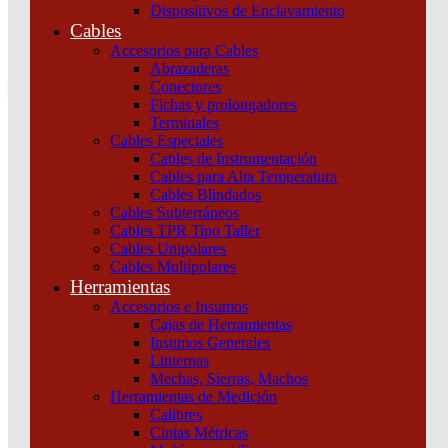
Dispositivos de Enclavamiento
0
Cables
Tu pedido
Accesorios para Cables
Abrazaderas
Conectores
Fichas y prolongadores
Terminales
Otras Herramientas Manuales
Cables Especiales
Cables de Instrumentación
Cables para Alta Temperatura
Home
Cables Blindados
Herramientas
Cables Subterráneos
Herramientas Manuales
Cables TPR Tipo Taller
Otras Herramientas Manuales
Cables Unipolares
Cables Multipolares
Otras Herramientas Manuales
Herramientas
Inicio
/
Herramientas
/
Herramientas Manuales
/ Otras Herramientas
Accesorios e Insumos
Manuales
Cajas de Herramientas
Insumos Generales
Linternas
Categorías del producto
Mechas, Sierras, Machos
Herramientas de Medición
Instalación
Calibres
Seguridad
Cintas Métricas
UPS y Protectores de Tensión