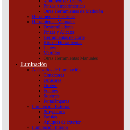
Multímetros / Testers
Automatización y Control
Pinzas Amperimétricas
Maniobra y Protección
Otras Herramientas de Medición
Cables
Herramientas Eléctricas
Iluminación
Herramientas Manuales
Destornilladores
Pinzas y Alicates
Herramientas de Corte
¿Tenes alguna consulta?
Kits de Herramientas
Llaves
(011) 4253-9024
Martillos
(011) 4600-8175
Otras Herramientas Manuales
Iluminación
Hipólito Yrigoyen 429, Quilmes (1878)
Accesorios de Iluminación
Buenos Aires - Argentina
Conectores
Difusores
Menu
Drivers
Fuentes
Productos
Soportes
Marcas
Portalámparas
Contactanos
Iluminación Exterior
Novedades
Proyectores
Farolas
Apliques de exterior
Iluminación Interior