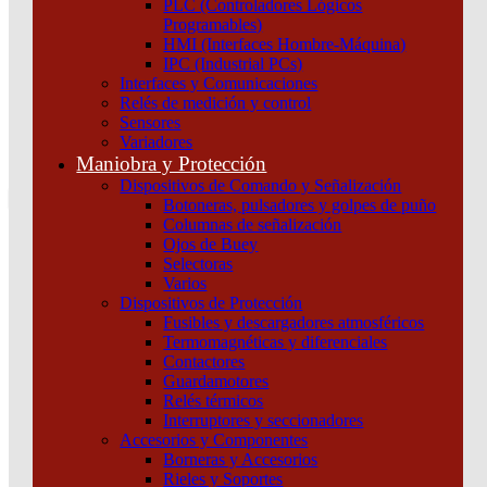
PLC (Controladores Lógicos
Atención por WhatsApp
Programables)
11 3071 1515
HMI (Interfaces Hombre-Máquina)
0
IPC (Industrial PCs)
Interfaces y Comunicaciones
$ 0,00
Relés de medición y control
Sensores
0
Variadores
Tu pedido
Maniobra y Protección
Dispositivos de Comando y Señalización
Botoneras, pulsadores y golpes de puño
Columnas de señalización
Ojos de Buey
Selectoras
¿Que estas buscando hoy?
Varios
×
Dispositivos de Protección
Fusibles y descargadores atmosféricos
Termomagnéticas y diferenciales
Atención telefónica
Contactores
(011) 4253-9024
Guardamotores
Atención por WhatsApp
Relés térmicos
Interruptores y seccionadores
11 2155 1884
Accesorios y Componentes
0
Borneras y Accesorios
Rieles y Soportes
$ 0,00