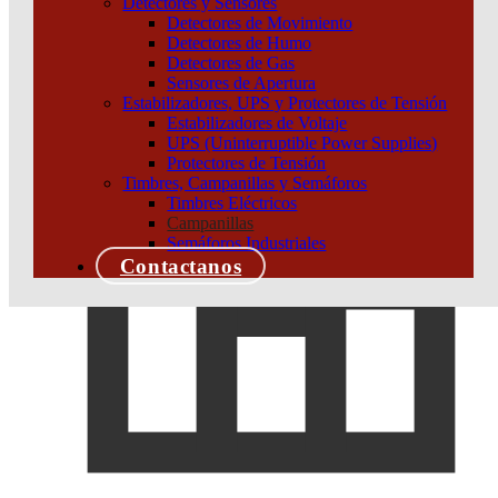
Detectores y Sensores
Detectores de Movimiento
Detectores de Humo
Detectores de Gas
Sensores de Apertura
Estabilizadores, UPS y Protectores de Tensión
Estabilizadores de Voltaje
UPS (Uninterruptible Power Supplies)
Protectores de Tensión
Timbres, Campanillas y Semáforos
Timbres Eléctricos
Campanillas
Semáforos Industriales
Contactanos