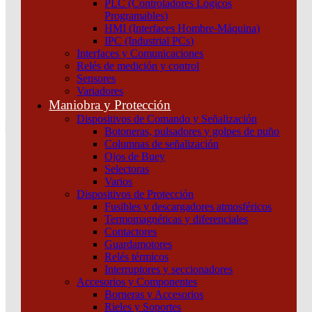
PLC (Controladores Lógicos
Atención por WhatsApp
Programables)
11 3071 1515
HMI (Interfaces Hombre-Máquina)
0
IPC (Industrial PCs)
Interfaces y Comunicaciones
$ 0,00
Relés de medición y control
Sensores
0
Variadores
Tu pedido
Maniobra y Protección
Dispositivos de Comando y Señalización
Botoneras, pulsadores y golpes de puño
Columnas de señalización
Ojos de Buey
Selectoras
¿Que estas buscando hoy?
Varios
×
Dispositivos de Protección
Fusibles y descargadores atmosféricos
Termomagnéticas y diferenciales
Atención telefónica
Contactores
(011) 4253-9024
Guardamotores
Atención por WhatsApp
Relés térmicos
Interruptores y seccionadores
11 2155 1884
Accesorios y Componentes
0
Borneras y Accesorios
Rieles y Soportes
$ 0,00