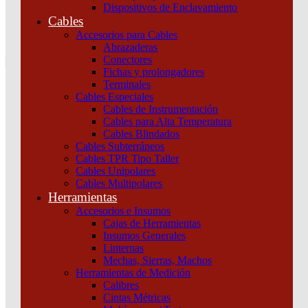
Dispositivos de Enclavamiento
0
Cables
Tu pedido
Accesorios para Cables
Abrazaderas
Conectores
Fichas y prolongadores
Terminales
Campanillas
Cables Especiales
Cables de Instrumentación
Cables para Alta Temperatura
Home
Cables Blindados
Seguridad
Cables Subterráneos
Timbres, Campanillas y Semáforos
Cables TPR Tipo Taller
Campanillas
Cables Unipolares
Cables Multipolares
Campanillas
Herramientas
Inicio
/
Seguridad
/
Timbres, Campanillas y
Accesorios e Insumos
Semáforos
/ Campanillas
Cajas de Herramientas
Insumos Generales
Linternas
Marcas
Mechas, Sierras, Machos
Herramientas de Medición
MJK
Calibres
Cintas Métricas
Filtrar