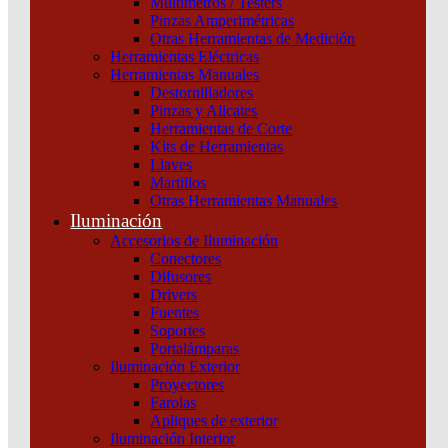
Multímetros / Testers
Pinzas Amperimétricas
Categorías del producto
Otras Herramientas de Medición
Herramientas Eléctricas
Instalación
Herramientas Manuales
Seguridad
Destornilladores
Estabilizadores
Pinzas y Alicates
Detectores y Sensores
Herramientas de Corte
Timbres, Campanillas y Semáforos
Kits de Herramientas
Campanillas
Llaves
UPS y Protectores de Tensión
Martillos
Automatización y Control
Otras Herramientas Manuales
Maniobra y Protección
Iluminación
Cables
Accesorios de Iluminación
Iluminación
Conectores
Difusores
Marcas
Drivers
Fuentes
MJK
Soportes
Portalámparas
Iluminación Exterior
Filtrar
Proyectores
Mostrando el único resultado
Farolas
Apliques de exterior
Mostrar:
Iluminación Interior