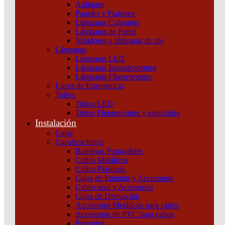
Apliques
12
Paneles y Plafones
24
Lámparas Colgantes
Lámparas de Pared
48
Veladores y lámparas de pie
72
Lámparas
Lámparas LED
Lámparas Incandescentes
Lámparas Fluorescentes
Luces de Emergencia
Tubos
Tubos LED
Tubos Fluorescentes y especiales
Instalación
Cajas
Canalizaciones
Bandejas Portacables
Caños Metálicos
Caños Plásticos
Cajas de Embutir y Accesorios
Cablecanal y Accesorios
Cajas de Derivación
Accesorios Metálicos para caños
Accesorios de PVC para caños
Precintos