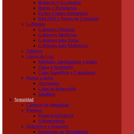
Borneras y Accesorios
Tubos LED
Barras y Portabarras
Tubos Fluorescentes y especiales
Fichas y bases industriales
Instalación
Riel DIN y Peines de Conexión
Cajas
Gabinetes
Canalizaciones
Gabinetes Plásticos
Bandejas Portacables
Gabinetes Metálicos
Caños Metálicos
Gabinetes para Toma
Caños Plásticos
Gabinetes para Medidores
Cajas de Embutir y Accesorios
Tableros
Cablecanal y Accesorios
Llaves de Luz
Cajas de Derivación
Módulos, interruptores y tomas
Accesorios Metálicos para caños
Tapas y bastidores
Accesorios de PVC para caños
Cajas Superficie y Capsuladas
Precintos
Puesta a tierra
Componentes para Tableros
Accesorios
Borneras y Accesorios
Cajas de inspección
Barras y Portabarras
Jabalinas
Fichas y bases industriales
Seguridad
Riel DIN y Peines de Conexión
Cámaras de Seguridad
Gabinetes
Porteros
Gabinetes Plásticos
Porteros Eléctricos
Gabinetes Metálicos
Videoporteros
Gabinetes para Toma
Detectores y Sensores
Gabinetes para Medidores
Detectores de Movimiento