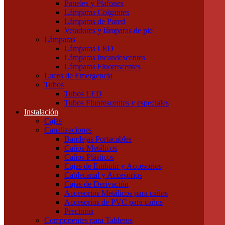
Paneles y Plafones
Otras Herramientas Manuales
Lámparas Colgantes
Iluminación
Lámparas de Pared
Accesorios de Iluminación
Veladores y lámparas de pie
Conectores
Lámparas
Difusores
Lámparas LED
Drivers
Lámparas Incandescentes
Fuentes
Lámparas Fluorescentes
Soportes
Luces de Emergencia
Portalámparas
Tubos
Iluminación Exterior
Tubos LED
Proyectores
Tubos Fluorescentes y especiales
Farolas
Instalación
Apliques de exterior
Cajas
Iluminación Interior
Canalizaciones
Apliques
Bandejas Portacables
Paneles y Plafones
Caños Metálicos
Lámparas Colgantes
Caños Plásticos
Lámparas de Pared
Cajas de Embutir y Accesorios
Veladores y lámparas de pie
Cablecanal y Accesorios
Lámparas
Cajas de Derivación
Lámparas LED
Accesorios Metálicos para caños
Lámparas Incandescentes
Accesorios de PVC para caños
Lámparas Fluorescentes
Precintos
Luces de Emergencia
Componentes para Tableros
Tubos