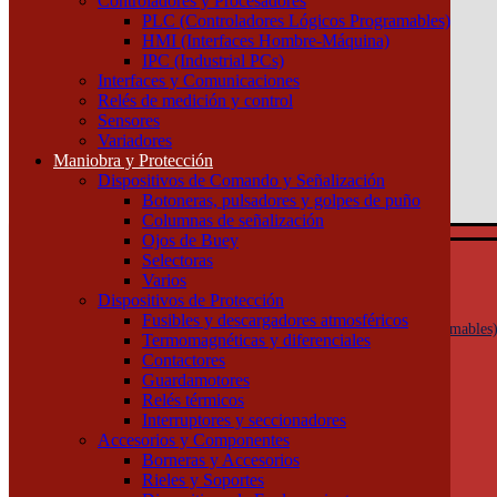
Controladores y Procesadores
(011) 4253-9024
PLC (Controladores Lógicos Programables)
HMI (Interfaces Hombre-Máquina)
Atención por WhatsApp
IPC (Industrial PCs)
11 3071 1515
Interfaces y Comunicaciones
0
Relés de medición y control
Sensores
$ 0,00
Variadores
Maniobra y Protección
0
Dispositivos de Comando y Señalización
Tu pedido
Botoneras, pulsadores y golpes de puño
Columnas de señalización
Ojos de Buey
Selectoras
Automatización y Control
Varios
Actuadores
Dispositivos de Protección
Controladores y Procesadores
Fusibles y descargadores atmosféricos
PLC (Controladores Lógicos Programables
Termomagnéticas y diferenciales
HMI (Interfaces Hombre-Máquina)
Contactores
IPC (Industrial PCs)
Guardamotores
Interfaces y Comunicaciones
Relés térmicos
Relés de medición y control
Interruptores y seccionadores
Sensores
Accesorios y Componentes
Variadores
Borneras y Accesorios
Maniobra y Protección
Rieles y Soportes
Dispositivos de Comando y Señalización