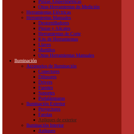
Pinzas Amperimétricas
Cables Blindados
Otras Herramientas de Medición
Cables Subterráneos
Herramientas Eléctricas
Cables TPR Tipo Taller
Herramientas Manuales
Cables Unipolares
Destornilladores
Cables Multipolares
Pinzas y Alicates
Herramientas
Herramientas de Corte
Accesorios e Insumos
Kits de Herramientas
Cajas de Herramientas
Llaves
Insumos Generales
Martillos
Linternas
Otras Herramientas Manuales
Mechas, Sierras, Machos
Iluminación
Herramientas de Medición
Accesorios de Iluminación
Calibres
Conectores
Cintas Métricas
Difusores
Multímetros / Testers
Drivers
Pinzas Amperimétricas
Fuentes
Otras Herramientas de Medición
Soportes
Herramientas Eléctricas
Portalámparas
Herramientas Manuales
Iluminación Exterior
Destornilladores
Proyectores
Pinzas y Alicates
Farolas
Herramientas de Corte
Apliques de exterior
Kits de Herramientas
Iluminación Interior
Llaves
Apliques
Martillos