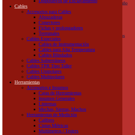
Dispositivos de Enclavamiento
Botoneras, pulsadores y golpes de puño
Cables
Columnas de señalización
Accesorios para Cables
Ojos de Buey
Abrazaderas
Selectoras
Conectores
Varios
Fichas y prolongadores
Dispositivos de Protección
Terminales
Fusibles y descargadores atmosféricos
Cables Especiales
Termomagnéticas y diferenciales
Cables de Instrumentación
Contactores
Cables para Alta Temperatura
Guardamotores
Cables Blindados
Relés térmicos
Cables Subterráneos
Interruptores y seccionadores
Cables TPR Tipo Taller
Accesorios y Componentes
Cables Unipolares
Borneras y Accesorios
Cables Multipolares
Rieles y Soportes
Herramientas
Dispositivos de Enclavamiento
Accesorios e Insumos
Cables
Cajas de Herramientas
Accesorios para Cables
Insumos Generales
Abrazaderas
Linternas
Conectores
Mechas, Sierras, Machos
Fichas y prolongadores
Herramientas de Medición
Terminales
Calibres
Cables Especiales
Cintas Métricas
Cables de Instrumentación
Multímetros / Testers
Cables para Alta Temperatura