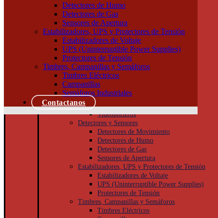
Tableros
Detectores de Humo
Llaves de Luz
Detectores de Gas
Módulos, interruptores y tomas
Sensores de Apertura
Tapas y bastidores
Estabilizadores, UPS y Protectores de Tensión
Cajas Superficie y Capsuladas
Estabilizadores de Voltaje
Puesta a tierra
UPS (Uninterruptible Power Supplies)
Accesorios
Protectores de Tensión
Cajas de inspección
Timbres, Campanillas y Semáforos
Jabalinas
Timbres Eléctricos
Seguridad
Campanillas
Cámaras de Seguridad
Semáforos Industriales
Porteros
Contactanos
Porteros Eléctricos
Videoporteros
Detectores y Sensores
Detectores de Movimiento
Detectores de Humo
Detectores de Gas
Sensores de Apertura
Estabilizadores, UPS y Protectores de Tensión
Estabilizadores de Voltaje
UPS (Uninterruptible Power Supplies)
Protectores de Tensión
Timbres, Campanillas y Semáforos
Timbres Eléctricos