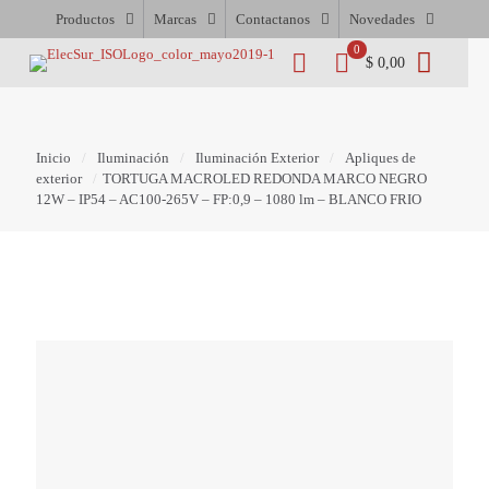
Productos
Marcas
Contactanos
Novedades
0
$ 0,00
Inicio
/
Iluminación
/
Iluminación Exterior
/
Apliques de
exterior
/
TORTUGA MACROLED REDONDA MARCO NEGRO
12W – IP54 – AC100-265V – FP:0,9 – 1080 lm – BLANCO FRIO