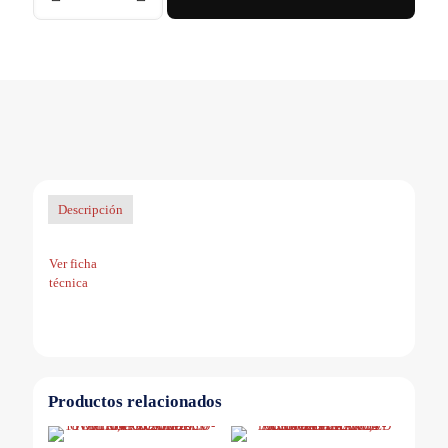
REDONDA
MARCO
NEGRO
12W
-
IP54
-
AC100-
265V
-
FP:0,9
Descripción
-
1080
lm
Ver ficha
-
técnica
BLANCO
FRIO
cantidad
Productos relacionados