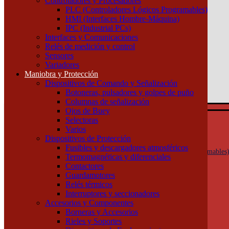
Controladores y Procesadores
(011) 4253-9024
PLC (Controladores Lógicos Programables)
HMI (Interfaces Hombre-Máquina)
Atención por WhatsApp
IPC (Industrial PCs)
11 3071 1515
Interfaces y Comunicaciones
0
Relés de medición y control
Sensores
$ 0,00
Variadores
Maniobra y Protección
0
Dispositivos de Comando y Señalización
Tu pedido
Botoneras, pulsadores y golpes de puño
Columnas de señalización
Ojos de Buey
Selectoras
Automatización y Control
Varios
Actuadores
Dispositivos de Protección
Controladores y Procesadores
Fusibles y descargadores atmosféricos
PLC (Controladores Lógicos Programables
Termomagnéticas y diferenciales
HMI (Interfaces Hombre-Máquina)
Contactores
IPC (Industrial PCs)
Guardamotores
Interfaces y Comunicaciones
Relés térmicos
Relés de medición y control
Interruptores y seccionadores
Sensores
Accesorios y Componentes
Variadores
Borneras y Accesorios
Maniobra y Protección
Rieles y Soportes
Dispositivos de Comando y Señalización