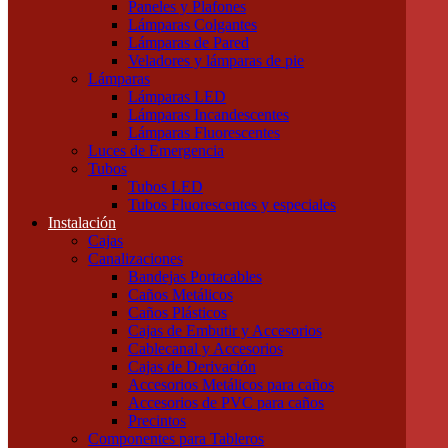
Paneles y Plafones
Otras Herramientas Manuales
Lámparas Colgantes
Iluminación
Lámparas de Pared
Accesorios de Iluminación
Veladores y lámparas de pie
Conectores
Lámparas
Difusores
Lámparas LED
Drivers
Lámparas Incandescentes
Fuentes
Lámparas Fluorescentes
Soportes
Luces de Emergencia
Portalámparas
Tubos
Iluminación Exterior
Tubos LED
Proyectores
Tubos Fluorescentes y especiales
Farolas
Instalación
Apliques de exterior
Cajas
Iluminación Interior
Canalizaciones
Apliques
Bandejas Portacables
Paneles y Plafones
Caños Metálicos
Lámparas Colgantes
Caños Plásticos
Lámparas de Pared
Cajas de Embutir y Accesorios
Veladores y lámparas de pie
Cablecanal y Accesorios
Lámparas
Cajas de Derivación
Lámparas LED
Accesorios Metálicos para caños
Lámparas Incandescentes
Accesorios de PVC para caños
Lámparas Fluorescentes
Precintos
Luces de Emergencia
Componentes para Tableros
Tubos