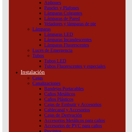
Apliques
(011) 4253-9024
Paneles y Plafones
(011) 4600-8175
Lámparas Colgantes
Lámparas de Pared
Veladores y lámparas de pie
Lámparas
Hipólito Yrigoyen 429, Quilmes (1878)
Lámparas LED
Buenos Aires - Argentina
Lámparas Incandescentes
Lámparas Fluorescentes
Luces de Emergencia
Menu
Tubos
Tubos LED
Tubos Fluorescentes y especiales
Instalación
Productos
Cajas
Marcas
Canalizaciones
Bandejas Portacables
Contactanos
Caños Metálicos
Novedades
Caños Plásticos
Cajas de Embutir y Accesorios
Cablecanal y Accesorios
Cajas de Derivación
Accesorios Metálicos para caños
Accesorios de PVC para caños
Precintos