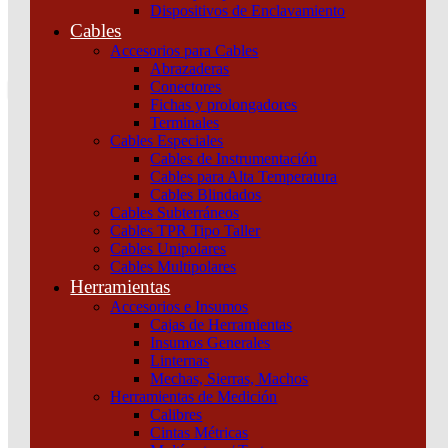
Dispositivos de Enclavamiento
0
Cables
Tu pedido
Accesorios para Cables
Abrazaderas
Conectores
Fichas y prolongadores
Terminales
Jabalinas
Cables Especiales
Cables de Instrumentación
Cables para Alta Temperatura
Home
Cables Blindados
Instalación
Cables Subterráneos
Puesta a tierra
Cables TPR Tipo Taller
Jabalinas
Cables Unipolares
Cables Multipolares
Jabalinas
Herramientas
Inicio
/
Instalación
/
Puesta a tierra
/ Jabalinas
Accesorios e Insumos
Cajas de Herramientas
Insumos Generales
Categorías del producto
Linternas
Mechas, Sierras, Machos
Automatización y Control
Herramientas de Medición
Maniobra y Protección
Calibres
Cables
Cintas Métricas
Iluminación