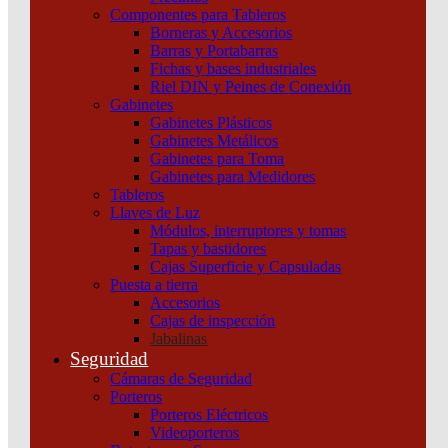
Componentes para Tableros
Borneras y Accesorios
Barras y Portabarras
Fichas y bases industriales
Riel DIN y Peines de Conexión
Gabinetes
Gabinetes Plásticos
Gabinetes Metálicos
Gabinetes para Toma
Gabinetes para Medidores
Tableros
Llaves de Luz
Módulos, interruptores y tomas
Tapas y bastidores
Cajas Superficie y Capsuladas
Puesta a tierra
Accesorios
Cajas de inspección
Jabalinas
Seguridad
Cámaras de Seguridad
Porteros
© 2024 Electricidad del Sur | Todos los derechos resercados | Desarrollado por
Q2creative
Porteros Eléctricos
Videoporteros
✕