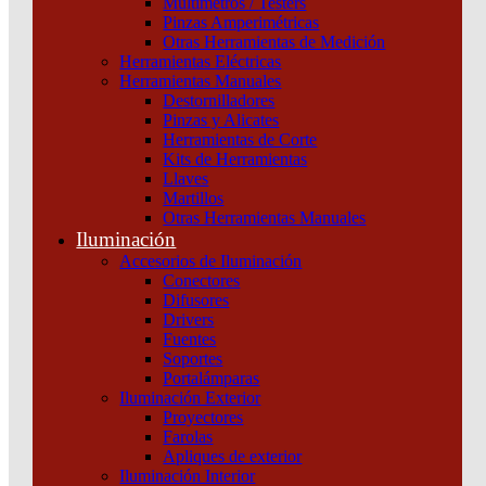
Multímetros / Testers
Instalación
Pinzas Amperimétricas
Llaves de Luz
Otras Herramientas de Medición
Cajas
Herramientas Eléctricas
Canalizaciones
Herramientas Manuales
Componentes para Tableros
Destornilladores
Gabinetes
Pinzas y Alicates
Seguridad
Herramientas de Corte
UPS y Protectores de Tensión
Kits de Herramientas
Llaves
Martillos
Otras Herramientas Manuales
Iluminación
Accesorios de Iluminación
Conectores
Difusores
Drivers
Fuentes
Soportes
Portalámparas
Iluminación Exterior
Proyectores
Farolas
¿Tenes alguna consulta?
Apliques de exterior
Iluminación Interior