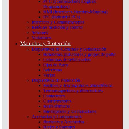
PLC (Controladores Lógicos
Atención por WhatsApp
Programables)
11 3071 1515
HMI (Interfaces Hombre-Máquina)
0
IPC (Industrial PCs)
Interfaces y Comunicaciones
$ 0,00
Relés de medición y control
Sensores
0
Variadores
Tu pedido
Maniobra y Protección
Dispositivos de Comando y Señalización
Botoneras, pulsadores y golpes de puño
Columnas de señalización
Ojos de Buey
Selectoras
¿Que estas buscando hoy?
Varios
×
Dispositivos de Protección
Fusibles y descargadores atmosféricos
Termomagnéticas y diferenciales
Atención telefónica
Contactores
(011) 4253-9024
Guardamotores
Atención por WhatsApp
Relés térmicos
Interruptores y seccionadores
11 2155 1884
Accesorios y Componentes
0
Borneras y Accesorios
Rieles y Soportes
$ 0,00