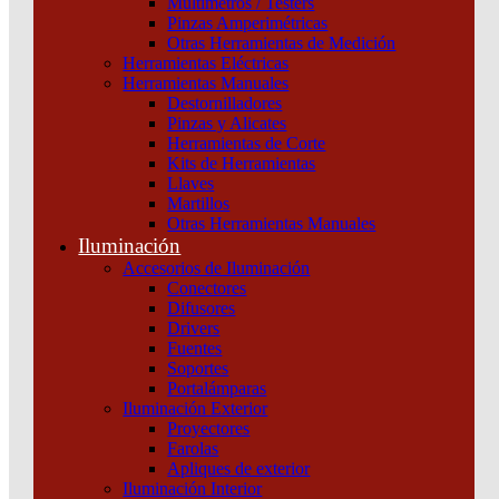
Multímetros / Testers
Cables
Pinzas Amperimétricas
Iluminación
Otras Herramientas de Medición
Herramientas Eléctricas
Categorías del producto
Herramientas Manuales
Destornilladores
Pinzas y Alicates
Herramientas de Corte
Kits de Herramientas
¿Tenes alguna consulta?
Llaves
Martillos
Otras Herramientas Manuales
(011) 4253-9024
Iluminación
(011) 4600-8175
Accesorios de Iluminación
Conectores
Hipólito Yrigoyen 429, Quilmes (1878)
Buenos Aires - Argentina
Difusores
Drivers
Menu
Fuentes
Soportes
Productos
Portalámparas
Marcas
Iluminación Exterior
Contactanos
Proyectores
Novedades
Farolas
Apliques de exterior
Iluminación Interior