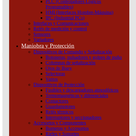
PLC (Controladores Lógicos
Atención por WhatsApp
Programables)
11 3071 1515
HMI (Interfaces Hombre-Máquina)
0
IPC (Industrial PCs)
Interfaces y Comunicaciones
$ 0,00
Relés de medición y control
Sensores
0
Variadores
Tu pedido
Maniobra y Protección
Dispositivos de Comando y Señalización
Botoneras, pulsadores y golpes de puño
Columnas de señalización
Ojos de Buey
Selectoras
¿Que estas buscando hoy?
Varios
×
Dispositivos de Protección
Fusibles y descargadores atmosféricos
Termomagnéticas y diferenciales
Atención telefónica
Contactores
(011) 4253-9024
Guardamotores
Atención por WhatsApp
Relés térmicos
Interruptores y seccionadores
11 2155 1884
Accesorios y Componentes
0
Borneras y Accesorios
Rieles y Soportes
$ 0,00