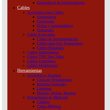
Dispositivos de Enclavamiento
0
Cables
Tu pedido
Accesorios para Cables
Abrazaderas
Conectores
Fichas y prolongadores
Terminales
Artelum
Cables Especiales
Cables de Instrumentación
Cables para Alta Temperatura
Home
Cables Blindados
Marcas
Cables Subterráneos
Artelum
Cables TPR Tipo Taller
Cables Unipolares
Artelum
Cables Multipolares
Herramientas
Inicio
/
Marcas
/ Artelum
Accesorios e Insumos
Cajas de Herramientas
Categorías del producto
Insumos Generales
Linternas
Instalación
Mechas, Sierras, Machos
Seguridad
Herramientas de Medición
UPS y Protectores de Tensión
Calibres
Automatización y Control
Cintas Métricas
Maniobra y Protección