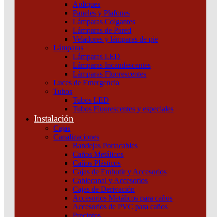
Apliques
Paneles y Plafones
Lámparas Colgantes
Lámparas de Pared
Veladores y lámparas de pie
Lámparas
Lámparas LED
Lámparas Incandescentes
Lámparas Fluorescentes
Luces de Emergencia
Tubos
Tubos LED
Tubos Fluorescentes y especiales
Instalación
Cajas
Canalizaciones
Bandejas Portacables
Caños Metálicos
Caños Plásticos
Cajas de Embutir y Accesorios
Cablecanal y Accesorios
Cajas de Derivación
Accesorios Metálicos para caños
Accesorios de PVC para caños
Precintos