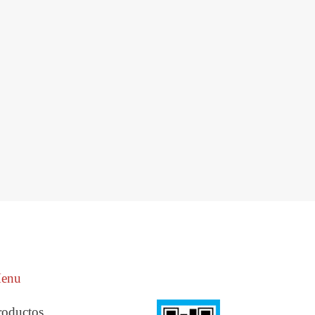
enu
roductos