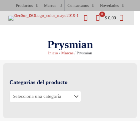
Productos
Marcas
Contactanos
Novedades
0
$ 0,00
Prysmian
Inicio
/
Marcas
/ Prysmian
Categorías del producto