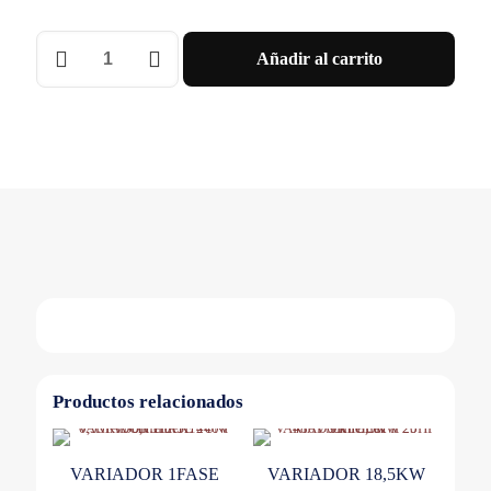
ALTIVAR
Añadir al carrito
930
2,2KW
400/480V
TR
Schneider
cantidad
Productos relacionados
VARIADOR 1FASE
VARIADOR 18,5KW