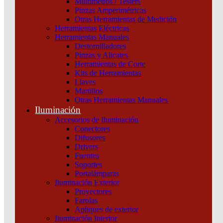
Multímetros / Testers
Pinzas Amperimétricas
Otras Herramientas de Medición
Herramientas Eléctricas
Herramientas Manuales
Destornilladores
AR111 MACROLED ECO BLANCO 15W GU10
Pinzas y Alicates
Herramientas de Corte
AC200-240V CALIDO 2700K 25º
Kits de Herramientas
Llaves
Categoría:
Lámparas LED
SKU:
BND111-15-WW
Martillos
Otras Herramientas Manuales
Iluminación
AR111 PVC 15W Blanca GU10, 40.000 horas de vida útil
Accesorios de Iluminación
Conectores
AR111 MACROLED ECO BLANCO 15W GU10 AC200-240V
Difusores
CALIDO 2700K 25º cantidad
Drivers
Fuentes
Soportes
Portalámparas
Iluminación Exterior
Proyectores
Farolas
Apliques de exterior
Iluminación Interior