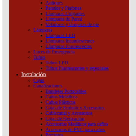
Apliques
Paneles y Plafones
Lámparas Colgantes
Lámparas de Pared
Veladores y lámparas de pie
Descripción
Lámparas
Lámparas LED
Ver ficha técnica
Lámparas Incandescentes
Lámparas Fluorescentes
Luces de Emergencia
Tubos
Tubos LED
Tubos Fluorescentes y especiales
Productos relacionados
Instalación
Cajas
Canalizaciones
Bandejas Portacables
Caños Metálicos
Caños Plásticos
Cajas de Embutir y Accesorios
Cablecanal y Accesorios
Cajas de Derivación
Accesorios Metálicos para caños
Accesorios de PVC para caños
Precintos