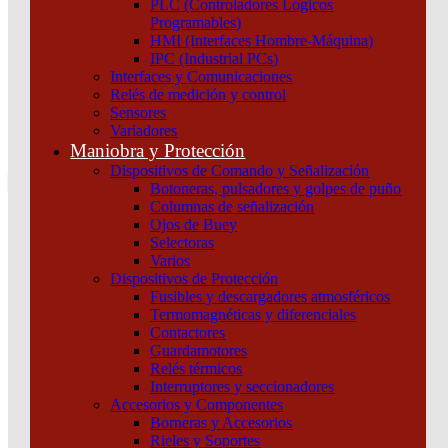
PLC (Controladores Lógicos
Atención por WhatsApp
Programables)
11 3071 1515
HMI (Interfaces Hombre-Máquina)
0
IPC (Industrial PCs)
Interfaces y Comunicaciones
$ 0,00
Relés de medición y control
Sensores
0
Variadores
Tu pedido
Maniobra y Protección
Dispositivos de Comando y Señalización
Botoneras, pulsadores y golpes de puño
Columnas de señalización
Ojos de Buey
Selectoras
¿Que estas buscando hoy?
Varios
×
Dispositivos de Protección
Fusibles y descargadores atmosféricos
Termomagnéticas y diferenciales
Atención telefónica
Contactores
(011) 4253-9024
Guardamotores
Atención por WhatsApp
Relés térmicos
Interruptores y seccionadores
11 2155 1884
Accesorios y Componentes
0
Borneras y Accesorios
Rieles y Soportes
$ 0,00