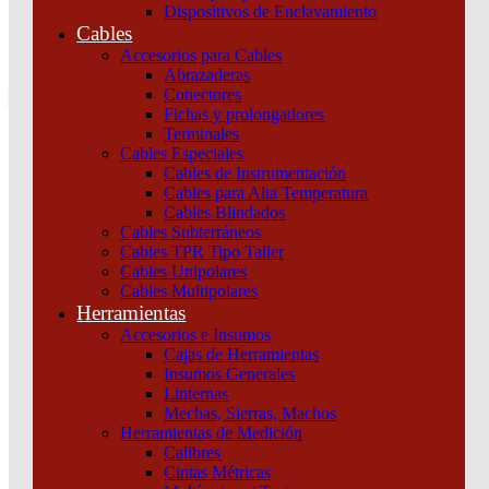
Dispositivos de Enclavamiento
0
Cables
Tu pedido
Accesorios para Cables
Abrazaderas
Conectores
Fichas y prolongadores
Terminales
Cables Especiales
Cables de Instrumentación
Cables para Alta Temperatura
Cables Blindados
Inicio
/
Iluminación
/
Lámparas
/
Lámparas LED
/
AR111 MACROLED
Cables Subterráneos
ECO BLANCO 15W GU10 AC200-240V CALIDO 2700K 25º
Cables TPR Tipo Taller
Cables Unipolares
Cables Multipolares
Herramientas
Accesorios e Insumos
Cajas de Herramientas
Insumos Generales
Linternas
Mechas, Sierras, Machos
Herramientas de Medición
Calibres
Cintas Métricas