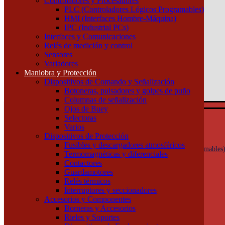
Controladores y Procesadores
(011) 4253-9024
PLC (Controladores Lógicos Programables)
HMI (Interfaces Hombre-Máquina)
Atención por WhatsApp
IPC (Industrial PCs)
11 3071 1515
Interfaces y Comunicaciones
0
Relés de medición y control
Sensores
$ 0,00
Variadores
Maniobra y Protección
0
Dispositivos de Comando y Señalización
Tu pedido
Botoneras, pulsadores y golpes de puño
Columnas de señalización
Ojos de Buey
Selectoras
Automatización y Control
Varios
Actuadores
Dispositivos de Protección
Controladores y Procesadores
Fusibles y descargadores atmosféricos
PLC (Controladores Lógicos Programables
Termomagnéticas y diferenciales
HMI (Interfaces Hombre-Máquina)
Contactores
IPC (Industrial PCs)
Guardamotores
Interfaces y Comunicaciones
Relés térmicos
Relés de medición y control
Interruptores y seccionadores
Sensores
Accesorios y Componentes
Variadores
Borneras y Accesorios
Maniobra y Protección
Rieles y Soportes
Dispositivos de Comando y Señalización