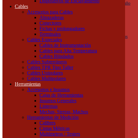
Dispositivos de Enclavamiento
Botoneras, pulsadores y golpes de puño
Cables
Columnas de señalización
Accesorios para Cables
Ojos de Buey
Abrazaderas
Selectoras
Conectores
Varios
Fichas y prolongadores
Dispositivos de Protección
Terminales
Fusibles y descargadores atmosféricos
Cables Especiales
Termomagnéticas y diferenciales
Cables de Instrumentación
Contactores
Cables para Alta Temperatura
Guardamotores
Cables Blindados
Relés térmicos
Cables Subterráneos
Interruptores y seccionadores
Cables TPR Tipo Taller
Accesorios y Componentes
Cables Unipolares
Borneras y Accesorios
Cables Multipolares
Rieles y Soportes
Herramientas
Dispositivos de Enclavamiento
Accesorios e Insumos
Cables
Cajas de Herramientas
Accesorios para Cables
Insumos Generales
Abrazaderas
Linternas
Conectores
Mechas, Sierras, Machos
Fichas y prolongadores
Herramientas de Medición
Terminales
Calibres
Cables Especiales
Cintas Métricas
Cables de Instrumentación
Multímetros / Testers
Cables para Alta Temperatura