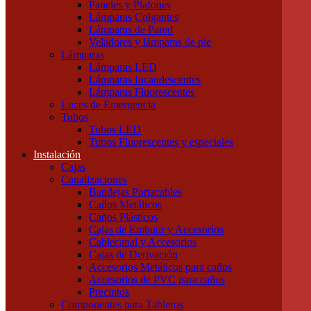
Paneles y Plafones
Otras Herramientas Manuales
Lámparas Colgantes
Iluminación
Lámparas de Pared
Accesorios de Iluminación
Veladores y lámparas de pie
Conectores
Lámparas
Difusores
Lámparas LED
Drivers
Lámparas Incandescentes
Fuentes
Lámparas Fluorescentes
Soportes
Luces de Emergencia
Portalámparas
Tubos
Iluminación Exterior
Tubos LED
Proyectores
Tubos Fluorescentes y especiales
Farolas
Instalación
Apliques de exterior
Cajas
Iluminación Interior
Canalizaciones
Apliques
Bandejas Portacables
Paneles y Plafones
Caños Metálicos
Lámparas Colgantes
Caños Plásticos
Lámparas de Pared
Cajas de Embutir y Accesorios
Veladores y lámparas de pie
Cablecanal y Accesorios
Lámparas
Cajas de Derivación
Lámparas LED
Accesorios Metálicos para caños
Lámparas Incandescentes
Accesorios de PVC para caños
Lámparas Fluorescentes
Precintos
Luces de Emergencia
Componentes para Tableros
Tubos