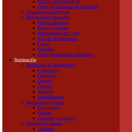
Pinzas Amperimétricas
Cables Blindados
Otras Herramientas de Medición
Cables Subterráneos
Herramientas Eléctricas
Cables TPR Tipo Taller
Herramientas Manuales
Cables Unipolares
Destornilladores
Cables Multipolares
Pinzas y Alicates
Herramientas
Herramientas de Corte
Accesorios e Insumos
Kits de Herramientas
Cajas de Herramientas
Llaves
Insumos Generales
Martillos
Linternas
Otras Herramientas Manuales
Mechas, Sierras, Machos
Iluminación
Herramientas de Medición
Accesorios de Iluminación
Calibres
Conectores
Cintas Métricas
Difusores
Multímetros / Testers
Drivers
Pinzas Amperimétricas
Fuentes
Otras Herramientas de Medición
Soportes
Herramientas Eléctricas
Portalámparas
Herramientas Manuales
Iluminación Exterior
Destornilladores
Proyectores
Pinzas y Alicates
Farolas
Herramientas de Corte
Apliques de exterior
Kits de Herramientas
Iluminación Interior
Llaves
Apliques
Martillos