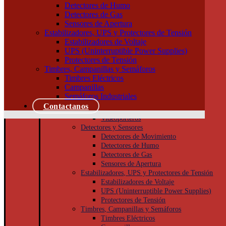
Tableros
Detectores de Humo
Llaves de Luz
Detectores de Gas
Módulos, interruptores y tomas
Sensores de Apertura
Tapas y bastidores
Estabilizadores, UPS y Protectores de Tensión
Cajas Superficie y Capsuladas
Estabilizadores de Voltaje
Puesta a tierra
UPS (Uninterruptible Power Supplies)
Accesorios
Protectores de Tensión
Cajas de inspección
Timbres, Campanillas y Semáforos
Jabalinas
Timbres Eléctricos
Seguridad
Campanillas
Cámaras de Seguridad
Semáforos Industriales
Porteros
Contactanos
Porteros Eléctricos
Videoporteros
Detectores y Sensores
Detectores de Movimiento
Detectores de Humo
Detectores de Gas
Sensores de Apertura
Estabilizadores, UPS y Protectores de Tensión
Estabilizadores de Voltaje
UPS (Uninterruptible Power Supplies)
Protectores de Tensión
Timbres, Campanillas y Semáforos
Timbres Eléctricos