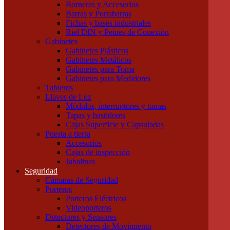
Borneras y Accesorios
Tubos LED
Barras y Portabarras
Tubos Fluorescentes y especiales
Fichas y bases industriales
Instalación
Riel DIN y Peines de Conexión
Cajas
Gabinetes
Canalizaciones
Gabinetes Plásticos
Bandejas Portacables
Gabinetes Metálicos
Caños Metálicos
Gabinetes para Toma
Caños Plásticos
Gabinetes para Medidores
Cajas de Embutir y Accesorios
Tableros
Cablecanal y Accesorios
Llaves de Luz
Cajas de Derivación
Módulos, interruptores y tomas
Accesorios Metálicos para caños
Tapas y bastidores
Accesorios de PVC para caños
Cajas Superficie y Capsuladas
Precintos
Puesta a tierra
Componentes para Tableros
Accesorios
Borneras y Accesorios
Cajas de inspección
Barras y Portabarras
Jabalinas
Fichas y bases industriales
Seguridad
Riel DIN y Peines de Conexión
Cámaras de Seguridad
Gabinetes
Porteros
Gabinetes Plásticos
Porteros Eléctricos
Gabinetes Metálicos
Videoporteros
Gabinetes para Toma
Detectores y Sensores
Gabinetes para Medidores
Detectores de Movimiento