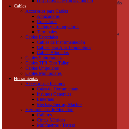
Dispositivos de Enclavamiento
Botoneras, pulsadores y golpes de puño
Cables
Columnas de señalización
Accesorios para Cables
Ojos de Buey
Abrazaderas
Selectoras
Conectores
Varios
Fichas y prolongadores
Dispositivos de Protección
Terminales
Fusibles y descargadores atmosféricos
Cables Especiales
Termomagnéticas y diferenciales
Cables de Instrumentación
Contactores
Cables para Alta Temperatura
Guardamotores
Cables Blindados
Relés térmicos
Cables Subterráneos
Interruptores y seccionadores
Cables TPR Tipo Taller
Accesorios y Componentes
Cables Unipolares
Borneras y Accesorios
Cables Multipolares
Rieles y Soportes
Herramientas
Dispositivos de Enclavamiento
Accesorios e Insumos
Cables
Cajas de Herramientas
Accesorios para Cables
Insumos Generales
Abrazaderas
Linternas
Conectores
Mechas, Sierras, Machos
Fichas y prolongadores
Herramientas de Medición
Terminales
Calibres
Cables Especiales
Cintas Métricas
Cables de Instrumentación
Multímetros / Testers
Cables para Alta Temperatura