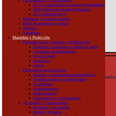
Controladores y Procesadores
(011) 4253-9024
PLC (Controladores Lógicos Programables)
HMI (Interfaces Hombre-Máquina)
Atención por WhatsApp
IPC (Industrial PCs)
11 3071 1515
Interfaces y Comunicaciones
0
Relés de medición y control
Sensores
$ 0,00
Variadores
Maniobra y Protección
0
Dispositivos de Comando y Señalización
Tu pedido
Botoneras, pulsadores y golpes de puño
Columnas de señalización
Ojos de Buey
Selectoras
Automatización y Control
Varios
Actuadores
Dispositivos de Protección
Controladores y Procesadores
Fusibles y descargadores atmosféricos
PLC (Controladores Lógicos Programables
Termomagnéticas y diferenciales
HMI (Interfaces Hombre-Máquina)
Contactores
IPC (Industrial PCs)
Guardamotores
Interfaces y Comunicaciones
Relés térmicos
Relés de medición y control
Interruptores y seccionadores
Sensores
Accesorios y Componentes
Variadores
Borneras y Accesorios
Maniobra y Protección
Rieles y Soportes
Dispositivos de Comando y Señalización