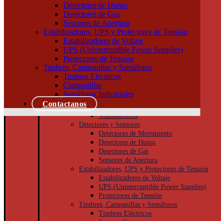
Tableros
Detectores de Humo
Llaves de Luz
Detectores de Gas
Módulos, interruptores y tomas
Sensores de Apertura
Tapas y bastidores
Estabilizadores, UPS y Protectores de Tensión
Cajas Superficie y Capsuladas
Estabilizadores de Voltaje
Puesta a tierra
UPS (Uninterruptible Power Supplies)
Accesorios
Protectores de Tensión
Cajas de inspección
Timbres, Campanillas y Semáforos
Jabalinas
Timbres Eléctricos
Seguridad
Campanillas
Cámaras de Seguridad
Semáforos Industriales
Porteros
Contactanos
Porteros Eléctricos
Videoporteros
Detectores y Sensores
Detectores de Movimiento
Detectores de Humo
Detectores de Gas
Sensores de Apertura
Estabilizadores, UPS y Protectores de Tensión
Estabilizadores de Voltaje
UPS (Uninterruptible Power Supplies)
Protectores de Tensión
Timbres, Campanillas y Semáforos
Timbres Eléctricos