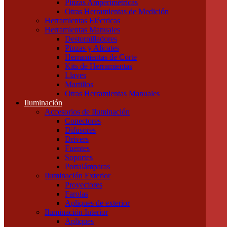
Pinzas Amperimétricas
Cables Blindados
Otras Herramientas de Medición
Cables Subterráneos
Herramientas Eléctricas
Cables TPR Tipo Taller
Herramientas Manuales
Cables Unipolares
Destornilladores
Cables Multipolares
Pinzas y Alicates
Herramientas
Herramientas de Corte
Accesorios e Insumos
Kits de Herramientas
Cajas de Herramientas
Llaves
Insumos Generales
Martillos
Linternas
Otras Herramientas Manuales
Mechas, Sierras, Machos
Iluminación
Herramientas de Medición
Accesorios de Iluminación
Calibres
Conectores
Cintas Métricas
Difusores
Multímetros / Testers
Drivers
Pinzas Amperimétricas
Fuentes
Otras Herramientas de Medición
Soportes
Herramientas Eléctricas
Portalámparas
Herramientas Manuales
Iluminación Exterior
Destornilladores
Proyectores
Pinzas y Alicates
Farolas
Herramientas de Corte
Apliques de exterior
Kits de Herramientas
Iluminación Interior
Llaves
Apliques
Martillos