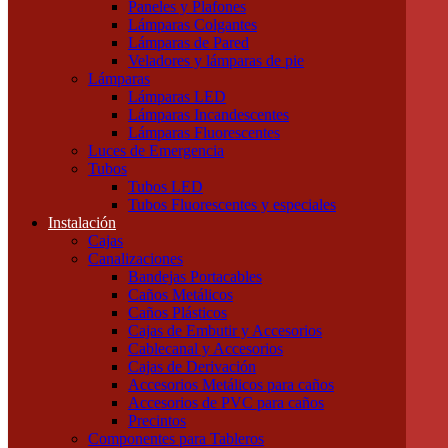
Paneles y Plafones
Otras Herramientas Manuales
Lámparas Colgantes
Iluminación
Lámparas de Pared
Accesorios de Iluminación
Veladores y lámparas de pie
Conectores
Lámparas
Difusores
Lámparas LED
Drivers
Lámparas Incandescentes
Fuentes
Lámparas Fluorescentes
Soportes
Luces de Emergencia
Portalámparas
Tubos
Iluminación Exterior
Tubos LED
Proyectores
Tubos Fluorescentes y especiales
Farolas
Instalación
Apliques de exterior
Cajas
Iluminación Interior
Canalizaciones
Apliques
Bandejas Portacables
Paneles y Plafones
Caños Metálicos
Lámparas Colgantes
Caños Plásticos
Lámparas de Pared
Cajas de Embutir y Accesorios
Veladores y lámparas de pie
Cablecanal y Accesorios
Lámparas
Cajas de Derivación
Lámparas LED
Accesorios Metálicos para caños
Lámparas Incandescentes
Accesorios de PVC para caños
Lámparas Fluorescentes
Precintos
Luces de Emergencia
Componentes para Tableros
Tubos