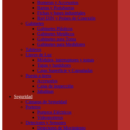
Borneras y Accesorios
Tubos LED
Barras y Portabarras
Tubos Fluorescentes y especiales
Fichas y bases industriales
Instalación
Riel DIN y Peines de Conexión
Cajas
Gabinetes
Canalizaciones
Gabinetes Plásticos
Bandejas Portacables
Gabinetes Metálicos
Caños Metálicos
Gabinetes para Toma
Caños Plásticos
Gabinetes para Medidores
Cajas de Embutir y Accesorios
Tableros
Cablecanal y Accesorios
Llaves de Luz
Cajas de Derivación
Módulos, interruptores y tomas
Accesorios Metálicos para caños
Tapas y bastidores
Accesorios de PVC para caños
Cajas Superficie y Capsuladas
Precintos
Puesta a tierra
Componentes para Tableros
Accesorios
Borneras y Accesorios
Cajas de inspección
Barras y Portabarras
Jabalinas
Fichas y bases industriales
Seguridad
Riel DIN y Peines de Conexión
Cámaras de Seguridad
Gabinetes
Porteros
Gabinetes Plásticos
Porteros Eléctricos
Gabinetes Metálicos
Videoporteros
Gabinetes para Toma
Detectores y Sensores
Gabinetes para Medidores
Detectores de Movimiento