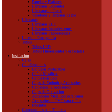
Paneles y Plafones
Otras Herramientas Manuales
Lámparas Colgantes
Iluminación
Lámparas de Pared
Accesorios de Iluminación
Veladores y lámparas de pie
Conectores
Lámparas
Difusores
Lámparas LED
Drivers
Lámparas Incandescentes
Fuentes
Lámparas Fluorescentes
Soportes
Luces de Emergencia
Portalámparas
Tubos
Iluminación Exterior
Tubos LED
Proyectores
Tubos Fluorescentes y especiales
Farolas
Instalación
Apliques de exterior
Cajas
Iluminación Interior
Canalizaciones
Apliques
Bandejas Portacables
Paneles y Plafones
Caños Metálicos
Lámparas Colgantes
Caños Plásticos
Lámparas de Pared
Cajas de Embutir y Accesorios
Veladores y lámparas de pie
Cablecanal y Accesorios
Lámparas
Cajas de Derivación
Lámparas LED
Accesorios Metálicos para caños
Lámparas Incandescentes
Accesorios de PVC para caños
Lámparas Fluorescentes
Precintos
Luces de Emergencia
Componentes para Tableros
Tubos