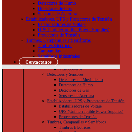
Tableros
Detectores de Humo
Llaves de Luz
Detectores de Gas
Módulos, interruptores y tomas
Sensores de Apertura
Tapas y bastidores
Estabilizadores, UPS y Protectores de Tensión
Cajas Superficie y Capsuladas
Estabilizadores de Voltaje
Puesta a tierra
UPS (Uninterruptible Power Supplies)
Accesorios
Protectores de Tensión
Cajas de inspección
Timbres, Campanillas y Semáforos
Jabalinas
Timbres Eléctricos
Seguridad
Campanillas
Cámaras de Seguridad
Semáforos Industriales
Porteros
Contactanos
Porteros Eléctricos
Videoporteros
Detectores y Sensores
Detectores de Movimiento
Detectores de Humo
Detectores de Gas
Sensores de Apertura
Estabilizadores, UPS y Protectores de Tensión
Estabilizadores de Voltaje
UPS (Uninterruptible Power Supplies)
Protectores de Tensión
Timbres, Campanillas y Semáforos
Timbres Eléctricos