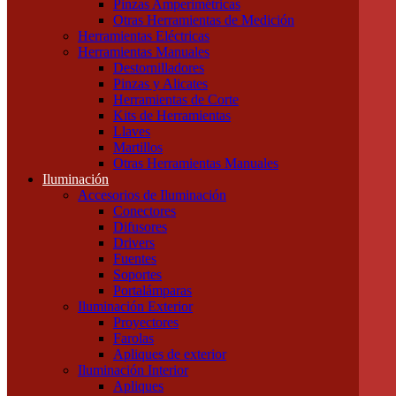
Pinzas Amperimétricas
Cables Blindados
Otras Herramientas de Medición
Cables Subterráneos
Herramientas Eléctricas
Cables TPR Tipo Taller
Herramientas Manuales
Cables Unipolares
Destornilladores
Cables Multipolares
Pinzas y Alicates
Herramientas
Herramientas de Corte
Accesorios e Insumos
Kits de Herramientas
Cajas de Herramientas
Llaves
Insumos Generales
Martillos
Linternas
Otras Herramientas Manuales
Mechas, Sierras, Machos
Iluminación
Herramientas de Medición
Accesorios de Iluminación
Calibres
Conectores
Cintas Métricas
Difusores
Multímetros / Testers
Drivers
Pinzas Amperimétricas
Fuentes
Otras Herramientas de Medición
Soportes
Herramientas Eléctricas
Portalámparas
Herramientas Manuales
Iluminación Exterior
Destornilladores
Proyectores
Pinzas y Alicates
Farolas
Herramientas de Corte
Apliques de exterior
Kits de Herramientas
Iluminación Interior
Llaves
Apliques
Martillos