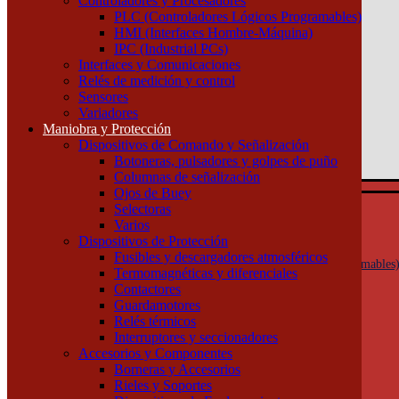
Controladores y Procesadores
(011) 4253-9024
PLC (Controladores Lógicos Programables)
HMI (Interfaces Hombre-Máquina)
Atención por WhatsApp
IPC (Industrial PCs)
11 3071 1515
Interfaces y Comunicaciones
0
Relés de medición y control
Sensores
$ 0,00
Variadores
Maniobra y Protección
0
Dispositivos de Comando y Señalización
Tu pedido
Botoneras, pulsadores y golpes de puño
Columnas de señalización
Ojos de Buey
Selectoras
Automatización y Control
Varios
Actuadores
Dispositivos de Protección
Controladores y Procesadores
Fusibles y descargadores atmosféricos
PLC (Controladores Lógicos Programables
Termomagnéticas y diferenciales
HMI (Interfaces Hombre-Máquina)
Contactores
IPC (Industrial PCs)
Guardamotores
Interfaces y Comunicaciones
Relés térmicos
Relés de medición y control
Interruptores y seccionadores
Sensores
Accesorios y Componentes
Variadores
Borneras y Accesorios
Maniobra y Protección
Rieles y Soportes
Dispositivos de Comando y Señalización