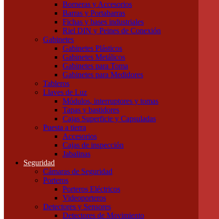
Borneras y Accesorios
Tubos LED
Barras y Portabarras
Tubos Fluorescentes y especiales
Fichas y bases industriales
Instalación
Riel DIN y Peines de Conexión
Cajas
Gabinetes
Canalizaciones
Gabinetes Plásticos
Bandejas Portacables
Gabinetes Metálicos
Caños Metálicos
Gabinetes para Toma
Caños Plásticos
Gabinetes para Medidores
Cajas de Embutir y Accesorios
Tableros
Cablecanal y Accesorios
Llaves de Luz
Cajas de Derivación
Módulos, interruptores y tomas
Accesorios Metálicos para caños
Tapas y bastidores
Accesorios de PVC para caños
Cajas Superficie y Capsuladas
Precintos
Puesta a tierra
Componentes para Tableros
Accesorios
Borneras y Accesorios
Cajas de inspección
Barras y Portabarras
Jabalinas
Fichas y bases industriales
Seguridad
Riel DIN y Peines de Conexión
Cámaras de Seguridad
Gabinetes
Porteros
Gabinetes Plásticos
Porteros Eléctricos
Gabinetes Metálicos
Videoporteros
Gabinetes para Toma
Detectores y Sensores
Gabinetes para Medidores
Detectores de Movimiento