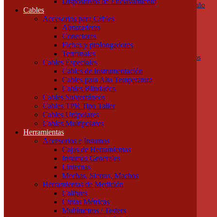
Dispositivos de Enclavamiento
Botoneras, pulsadores y golpes de puño
Cables
Columnas de señalización
Accesorios para Cables
Ojos de Buey
Abrazaderas
Selectoras
Conectores
Varios
Fichas y prolongadores
Dispositivos de Protección
Terminales
Fusibles y descargadores atmosféricos
Cables Especiales
Termomagnéticas y diferenciales
Cables de Instrumentación
Contactores
Cables para Alta Temperatura
Guardamotores
Cables Blindados
Relés térmicos
Cables Subterráneos
Interruptores y seccionadores
Cables TPR Tipo Taller
Accesorios y Componentes
Cables Unipolares
Borneras y Accesorios
Cables Multipolares
Rieles y Soportes
Herramientas
Dispositivos de Enclavamiento
Accesorios e Insumos
Cables
Cajas de Herramientas
Accesorios para Cables
Insumos Generales
Abrazaderas
Linternas
Conectores
Mechas, Sierras, Machos
Fichas y prolongadores
Herramientas de Medición
Terminales
Calibres
Cables Especiales
Cintas Métricas
Cables de Instrumentación
Multímetros / Testers
Cables para Alta Temperatura