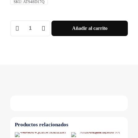
SKU:
ATS48D17Q
ARRANQUE
Añadir al carrito
3FASE
17A
220-
415V
4-
7,5KW
Schneider
cantidad
Productos relacionados