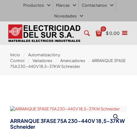
Productos
Marcas
Contactanos
Novedades
0
$ 0,00
Inicio
/
Automatización y
Control
/
Variadores
/
Arrancadores
/
ARRANQUE 3FASE
75A 230-440V 18,5-37KW Schneider
ARRANQUE 3FASE 75A 230-440V 18,5-37KW
Schneider