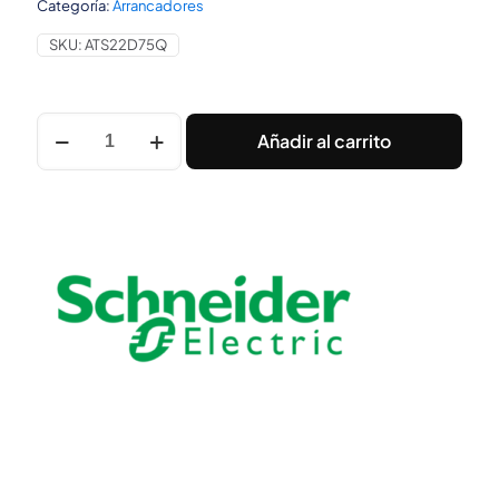
Categoría:
Arrancadores
SKU:
ATS22D75Q
ARRANQUE
Añadir al carrito
3FASE
75A
230-
440V
18,5-
37KW
Schneider
cantidad