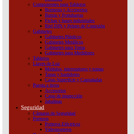
Componentes para Tableros
Borneras y Accesorios
Barras y Portabarras
Fichas y bases industriales
Riel DIN y Peines de Conexión
Gabinetes
Gabinetes Plásticos
Gabinetes Metálicos
Gabinetes para Toma
Gabinetes para Medidores
Tableros
Llaves de Luz
Módulos, interruptores y tomas
Tapas y bastidores
Cajas Superficie y Capsuladas
ARRANQUE 3FASE 12A 200-240V 2,2KW Schneider
Puesta a tierra
Accesorios
Añadir al carrito
Cajas de inspección
Jabalinas
Seguridad
Cámaras de Seguridad
Porteros
Porteros Eléctricos
Videoporteros