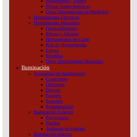
Multímetros / Testers
Pinzas Amperimétricas
ATSU01
Otras Herramientas de Medición
9A
Herramientas Eléctricas
200-
Herramientas Manuales
480V
Destornilladores
TRIFASICO
Pinzas y Alicates
2
Herramientas de Corte
Schneider
Kits de Herramientas
cantidad
Llaves
Martillos
Otras Herramientas Manuales
Iluminación
Accesorios de Iluminación
Conectores
Difusores
Drivers
Fuentes
Soportes
Productos relacionados
Portalámparas
Iluminación Exterior
Proyectores
Farolas
Apliques de exterior
Iluminación Interior