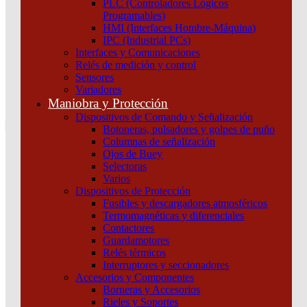
PLC (Controladores Lógicos
Atención por WhatsApp
Programables)
11 3071 1515
HMI (Interfaces Hombre-Máquina)
0
IPC (Industrial PCs)
Interfaces y Comunicaciones
$ 0,00
Relés de medición y control
Sensores
0
Variadores
Tu pedido
Maniobra y Protección
Dispositivos de Comando y Señalización
Botoneras, pulsadores y golpes de puño
Columnas de señalización
Ojos de Buey
Selectoras
¿Que estas buscando hoy?
Varios
×
Dispositivos de Protección
Fusibles y descargadores atmosféricos
Termomagnéticas y diferenciales
Atención telefónica
Contactores
(011) 4253-9024
Guardamotores
Atención por WhatsApp
Relés térmicos
Interruptores y seccionadores
11 2155 1884
Accesorios y Componentes
0
Borneras y Accesorios
Rieles y Soportes
$ 0,00