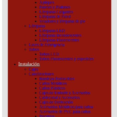
Apliques
Paneles y Plafones
Lámparas Colgantes
Lámparas de Pared
Veladores y lámparas de pie
Lámparas
Lámparas LED
Lámparas Incandescentes
Lámparas Fluorescentes
Luces de Emergencia
Tubos
Tubos LED
Tubos Fluorescentes y especiales
Instalación
Cajas
Canalizaciones
Bandejas Portacables
Caños Metálicos
Caños Plásticos
Cajas de Embutir y Accesorios
Cablecanal y Accesorios
Cajas de Derivación
Accesorios Metálicos para caños
Accesorios de PVC para caños
Precintos