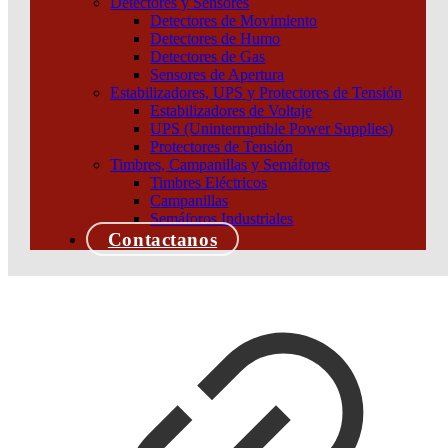
Detectores y Sensores
Detectores de Movimiento
Detectores de Humo
Detectores de Gas
Sensores de Apertura
Estabilizadores, UPS y Protectores de Tensión
Estabilizadores de Voltaje
UPS (Uninterruptible Power Supplies)
Protectores de Tensión
Timbres, Campanillas y Semáforos
Timbres Eléctricos
Campanillas
Semáforos Industriales
Contactanos