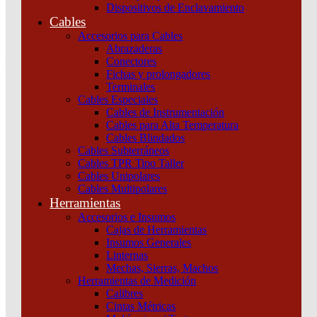
Dispositivos de Enclavamiento
0
Cables
Tu pedido
Accesorios para Cables
Abrazaderas
Conectores
Fichas y prolongadores
Terminales
Cables Especiales
Cables de Instrumentación
Cables para Alta Temperatura
Cables Blindados
Inicio
/
Automatización y Control
/
Variadores
/
Arrancadores
/
ATSU01
Cables Subterráneos
9A 200-480V TRIFASICO 2 Schneider
Cables TPR Tipo Taller
Cables Unipolares
Cables Multipolares
Herramientas
Accesorios e Insumos
Cajas de Herramientas
Insumos Generales
Linternas
Mechas, Sierras, Machos
ATSU01 9A 200-480V TRIFASICO 2 Schneider
Herramientas de Medición
Calibres
Cintas Métricas
Categoría:
Arrancadores
SKU:
ATSU01N209LT