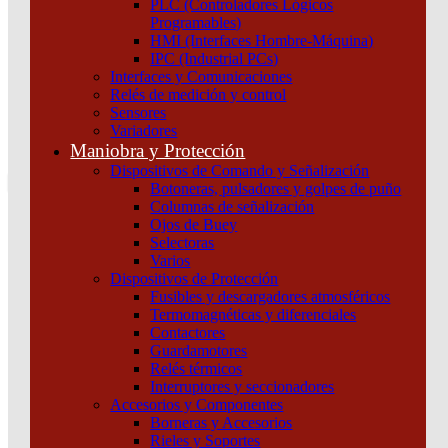
PLC (Controladores Lógicos
Atención por WhatsApp
Programables)
11 3071 1515
HMI (Interfaces Hombre-Máquina)
0
IPC (Industrial PCs)
Interfaces y Comunicaciones
$ 0,00
Relés de medición y control
Sensores
0
Variadores
Tu pedido
Maniobra y Protección
Dispositivos de Comando y Señalización
Botoneras, pulsadores y golpes de puño
Columnas de señalización
Ojos de Buey
Selectoras
¿Que estas buscando hoy?
Varios
×
Dispositivos de Protección
Fusibles y descargadores atmosféricos
Termomagnéticas y diferenciales
Atención telefónica
Contactores
(011) 4253-9024
Guardamotores
Atención por WhatsApp
Relés térmicos
Interruptores y seccionadores
11 2155 1884
Accesorios y Componentes
0
Borneras y Accesorios
Rieles y Soportes
$ 0,00