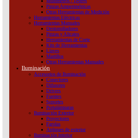
Multímetros / Testers
Schneider
Pinzas Amperimétricas
Otras Herramientas de Medición
Categoría:
Variadores de velocidad
SKU:
ATV650D11N4E
Herramientas Eléctricas
Herramientas Manuales
Destornilladores
ATV
Pinzas y Alicates
PROCESS
Herramientas de Corte
3F
Kits de Herramientas
380VAC
Llaves
11KW
Martillos
ETH
Otras Herramientas Manuales
IP55
Iluminación
SEC
Schneider
Accesorios de Iluminación
cantidad
Conectores
Difusores
Drivers
Fuentes
Soportes
Portalámparas
Iluminación Exterior
Proyectores
Productos relacionados
Farolas
Apliques de exterior
Iluminación Interior