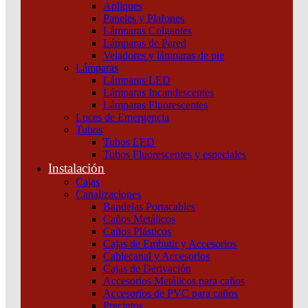
Apliques
Paneles y Plafones
Lámparas Colgantes
Lámparas de Pared
Veladores y lámparas de pie
Lámparas
Lámparas LED
Lámparas Incandescentes
Lámparas Fluorescentes
Luces de Emergencia
Tubos
Tubos LED
Tubos Fluorescentes y especiales
Instalación
Cajas
Canalizaciones
Bandejas Portacables
Caños Metálicos
Caños Plásticos
Cajas de Embutir y Accesorios
Cablecanal y Accesorios
Cajas de Derivación
Accesorios Metálicos para caños
Accesorios de PVC para caños
Precintos