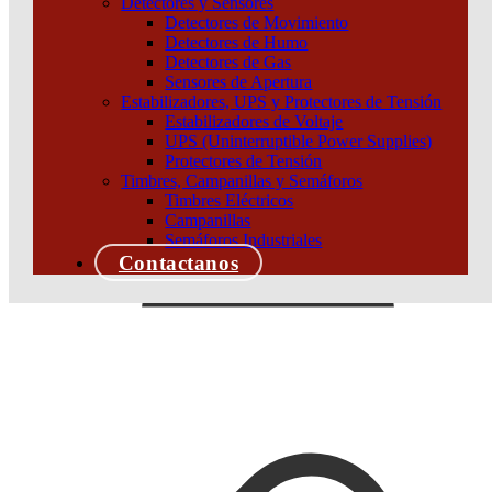
Detectores y Sensores
Detectores de Movimiento
Detectores de Humo
Detectores de Gas
Sensores de Apertura
Estabilizadores, UPS y Protectores de Tensión
Estabilizadores de Voltaje
UPS (Uninterruptible Power Supplies)
Protectores de Tensión
Timbres, Campanillas y Semáforos
Timbres Eléctricos
Campanillas
Semáforos Industriales
Contactanos