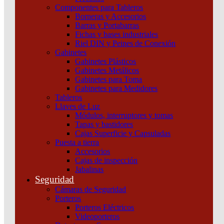
Componentes para Tableros
Borneras y Accesorios
Barras y Portabarras
Fichas y bases industriales
Riel DIN y Peines de Conexión
Gabinetes
Gabinetes Plásticos
Gabinetes Metálicos
Gabinetes para Toma
Gabinetes para Medidores
Tableros
Llaves de Luz
Módulos, interruptores y tomas
Tapas y bastidores
Cajas Superficie y Capsuladas
Puesta a tierra
Accesorios
Cajas de inspección
VARIADOR 1FASE 240V 0,55KW 0,75HP 2,5A
Jabalinas
Schneider
Seguridad
Cámaras de Seguridad
Añadir al carrito
Porteros
Porteros Eléctricos
Videoporteros