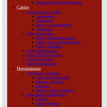
Dispositivos de Enclavamiento
0
Cables
Tu pedido
Accesorios para Cables
Abrazaderas
Conectores
Fichas y prolongadores
Terminales
Cables Especiales
Cables de Instrumentación
Cables para Alta Temperatura
Cables Blindados
Inicio
/
Automatización y Control
/
Variadores
/
Variadores de
Cables Subterráneos
velocidad
/
ATV PROCESS 3F 380VAC 11KW ETH IP55 SEC
Cables TPR Tipo Taller
Schneider
Cables Unipolares
Cables Multipolares
Herramientas
Accesorios e Insumos
Cajas de Herramientas
Insumos Generales
Linternas
Mechas, Sierras, Machos
Herramientas de Medición
Calibres
ATV PROCESS 3F 380VAC 11KW ETH IP55 SEC
Cintas Métricas