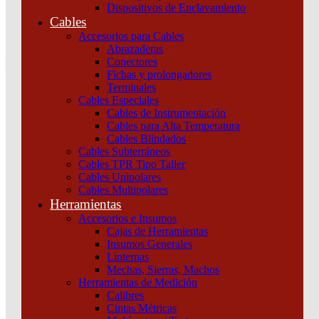
Dispositivos de Enclavamiento
0
Cables
Tu pedido
Accesorios para Cables
Abrazaderas
Conectores
Fichas y prolongadores
Terminales
Cables Especiales
Cables de Instrumentación
Cables para Alta Temperatura
Cables Blindados
Inicio
/
Automatización y Control
/
Variadores
/
Variadores de
Cables Subterráneos
velocidad
/
ATV212 30KW 400VTRI IP55 SI CE Schneider
Cables TPR Tipo Taller
Cables Unipolares
Cables Multipolares
Herramientas
Accesorios e Insumos
Cajas de Herramientas
Insumos Generales
Linternas
Mechas, Sierras, Machos
ATV212 30KW 400VTRI IP55 SI CE Schneider
Herramientas de Medición
Calibres
Cintas Métricas
Categoría:
Variadores de velocidad
SKU:
ATV212WD30N4C