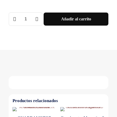
Bobina
Añadir al carrito
De
Apert
Mn
220/240Vca
P/Gv4
Schneider
cantidad
Productos relacionados