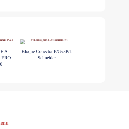
E A
Bloque Conector P/Gv3P/L
LERO
Schneider
0
enu