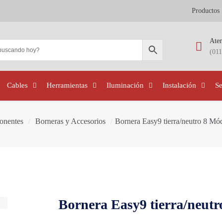
Productos
Aten
(01
Cables
Herramientas
Iluminación
Instalación
S
onentes
/
Borneras y Accesorios
/
Bornera Easy9 tierra/neutro 8 Mó
Bornera Easy9 tierra/neutr