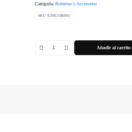
Categoría:
Borneras y Accesorios
SKU:
EZ9E33B08U
Bornera
Añadir al carrito
Easy9
tierra/neutro
8
Mód.
Schneider
cantidad