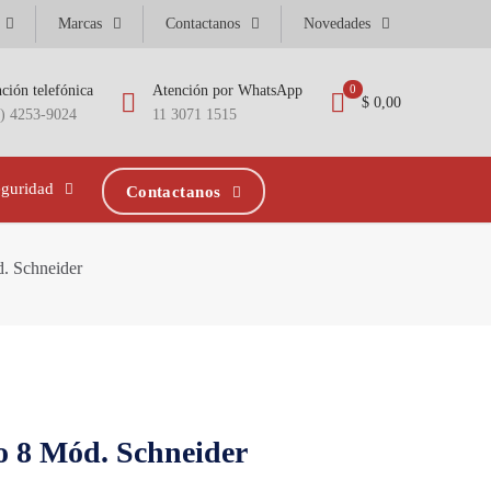
Marcas
Contactanos
Novedades
ción telefónica
Atención por WhatsApp
0
$ 0,00
1) 4253-9024
11 3071 1515
eguridad
Contactanos
d. Schneider
o 8 Mód. Schneider