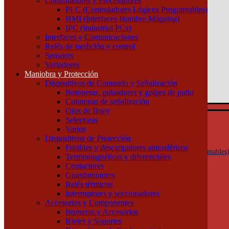
Controladores y Procesadores
(011) 4253-9024
PLC (Controladores Lógicos Programables)
HMI (Interfaces Hombre-Máquina)
Atención por WhatsApp
IPC (Industrial PCs)
11 3071 1515
Interfaces y Comunicaciones
0
Relés de medición y control
Sensores
$ 0,00
Variadores
Maniobra y Protección
0
Dispositivos de Comando y Señalización
Tu pedido
Botoneras, pulsadores y golpes de puño
Columnas de señalización
Ojos de Buey
Selectoras
Automatización y Control
Varios
Actuadores
Dispositivos de Protección
Controladores y Procesadores
Fusibles y descargadores atmosféricos
PLC (Controladores Lógicos Programables
Termomagnéticas y diferenciales
HMI (Interfaces Hombre-Máquina)
Contactores
IPC (Industrial PCs)
Guardamotores
Interfaces y Comunicaciones
Relés térmicos
Relés de medición y control
Interruptores y seccionadores
Sensores
Accesorios y Componentes
Variadores
Borneras y Accesorios
Maniobra y Protección
Rieles y Soportes
Dispositivos de Comando y Señalización