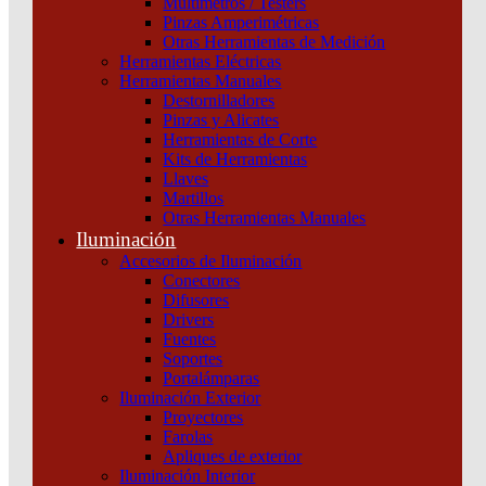
Multímetros / Testers
Pinzas Amperimétricas
Categoría:
Cajas
SKU:
EZ9E3608
Otras Herramientas de Medición
Herramientas Eléctricas
Herramientas Manuales
Caja
Destornilladores
plástica
Pinzas y Alicates
mural
Herramientas de Corte
8
Kits de Herramientas
polos
Llaves
puerta
Martillos
color
Otras Herramientas Manuales
fumé
Iluminación
Schneider
cantidad
Accesorios de Iluminación
Conectores
Difusores
Drivers
Fuentes
Soportes
Portalámparas
Iluminación Exterior
Productos relacionados
Proyectores
Farolas
Apliques de exterior
Iluminación Interior