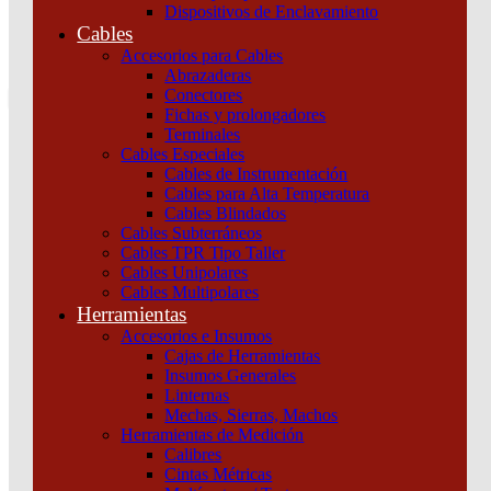
Dispositivos de Enclavamiento
0
Cables
Tu pedido
Accesorios para Cables
Abrazaderas
Conectores
Fichas y prolongadores
Terminales
Cables Especiales
Cables de Instrumentación
Cables para Alta Temperatura
Cables Blindados
Inicio
/
Instalación
/
Canalizaciones
/
Cajas
/
Caja plástica mural 8 polos
Cables Subterráneos
puerta color fumé Schneider
Cables TPR Tipo Taller
Cables Unipolares
Cables Multipolares
Herramientas
Accesorios e Insumos
Cajas de Herramientas
Insumos Generales
Linternas
Mechas, Sierras, Machos
Herramientas de Medición
Caja plástica mural 8 polos puerta color fumé
Calibres
Cintas Métricas
Schneider