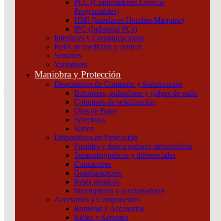
PLC (Controladores Lógicos
Atención por WhatsApp
Programables)
11 3071 1515
HMI (Interfaces Hombre-Máquina)
0
IPC (Industrial PCs)
Interfaces y Comunicaciones
$ 0,00
Relés de medición y control
Sensores
0
Variadores
Tu pedido
Maniobra y Protección
Dispositivos de Comando y Señalización
Botoneras, pulsadores y golpes de puño
Columnas de señalización
Ojos de Buey
Selectoras
¿Que estas buscando hoy?
Varios
×
Dispositivos de Protección
Fusibles y descargadores atmosféricos
Termomagnéticas y diferenciales
Atención telefónica
Contactores
(011) 4253-9024
Guardamotores
Atención por WhatsApp
Relés térmicos
Interruptores y seccionadores
11 2155 1884
Accesorios y Componentes
0
Borneras y Accesorios
Rieles y Soportes
$ 0,00