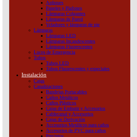
Apliques
Paneles y Plafones
Lámparas Colgantes
Lámparas de Pared
Veladores y lámparas de pie
Lámparas
Lámparas LED
Lámparas Incandescentes
Lámparas Fluorescentes
Luces de Emergencia
Tubos
Tubos LED
Tubos Fluorescentes y especiales
Instalación
Cajas
Canalizaciones
Bandejas Portacables
Caños Metálicos
Caños Plásticos
Cajas de Embutir y Accesorios
Cablecanal y Accesorios
Cajas de Derivación
Accesorios Metálicos para caños
Accesorios de PVC para caños
Precintos