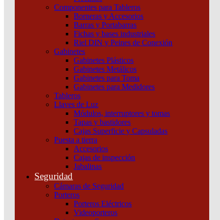
Componentes para Tableros
Borneras y Accesorios
Barras y Portabarras
Fichas y bases industriales
Riel DIN y Peines de Conexión
Gabinetes
Gabinetes Plásticos
Gabinetes Metálicos
Gabinetes para Toma
Gabinetes para Medidores
Tableros
Llaves de Luz
Módulos, interruptores y tomas
Tapas y bastidores
Cajas Superficie y Capsuladas
Puesta a tierra
Accesorios
Caja plástica mural 12 polos puerta color fumé Schneider
Cajas de inspección
Jabalinas
Añadir al carrito
Seguridad
Cámaras de Seguridad
Porteros
Porteros Eléctricos
Videoporteros