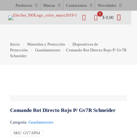
Productos
Marcas
Contactanos
Novedades
0
$ 0,00
Inicio
/
Maniobra y Protección
/
Dispositivos de
Protección
/
Guardamotores
/
Comando Rot Directo Rojo P/ Gv7R
Schneider
Comando Rot Directo Rojo P/ Gv7R Schneider
Categoría:
Guardamotores
SKU:
GV7AP04