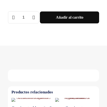
Comando
Añadir al carrito
Rot
Directo
Rojo
P/
Gv7R
Schneider
cantidad
Productos relacionados