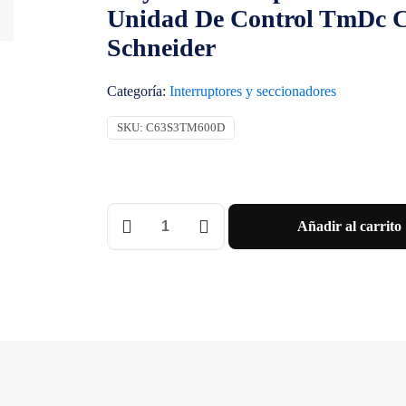
Unidad De Control TmDc Cla
Schneider
Categoría:
Interruptores y seccionadores
SKU:
C63S3TM600D
Disyuntor
Añadir al carrito
Compact
Nsx600S
Dc
100
Ka
A
750
Vdc