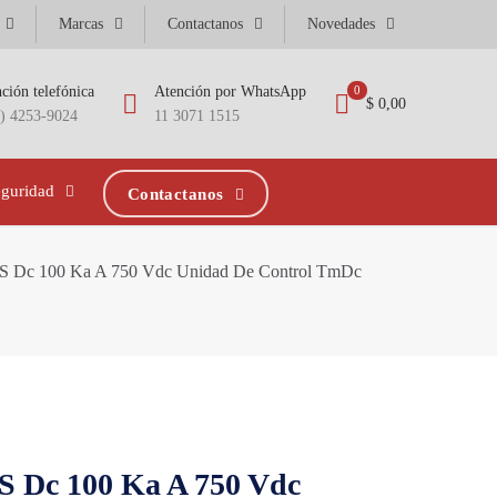
Marcas
Contactanos
Novedades
ción telefónica
Atención por WhatsApp
0
$ 0,00
1) 4253-9024
11 3071 1515
eguridad
Contactanos
S Dc 100 Ka A 750 Vdc Unidad De Control TmDc
S Dc 100 Ka A 750 Vdc