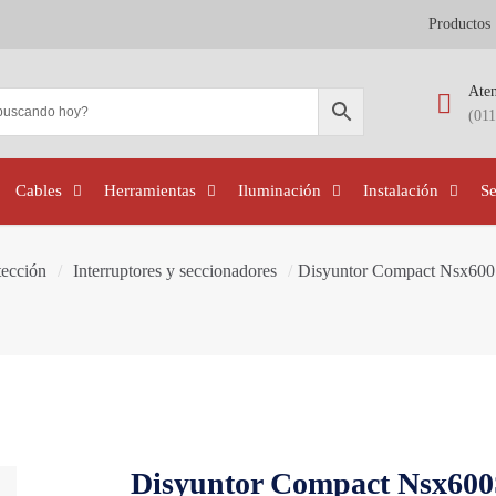
Productos
Aten
(01
Cables
Herramientas
Iluminación
Instalación
S
tección
/
Interruptores y seccionadores
/
Disyuntor Compact Nsx600
Disyuntor Compact Nsx600