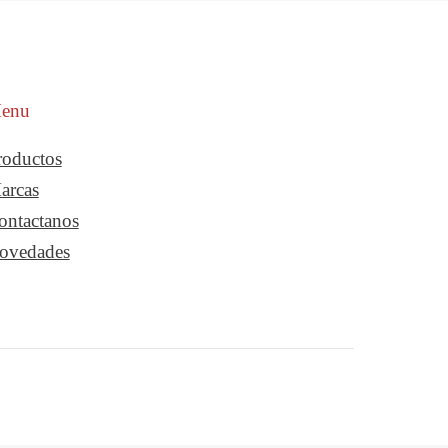
enu
roductos
arcas
ontactanos
ovedades