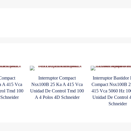
Unidad
De
Control
TmDc
Clasificación
De
600
A
3
Polos
Schneider
 Compact
cantidad
Interruptor Compact
Interruptor Bastidor
 A 415 Vca
Nsx100B 25 Ka A 415 Vca
Compact Nsx100B 2
rol Tmd 100
Unidad De Control Tmd 100
415 Vca 5060 Hz 10
 Schneider
A 4 Polos 4D Schneider
Unidad De Control 4
Schneider