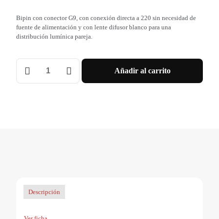
Bipin con conector G9, con conexión directa a 220 sin necesidad de
fuente de alimentación y con lente difusor blanco para una
distribución lumínica pareja.
G9
Añadir al carrito
MACROLED
OPAL
5W
AC220-
240V
FRIO
6000K
cantidad
Descripción
Ver ficha