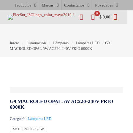
Productos
Marcas
Contactanos
Novedades
0
$ 0,00
Inicio
/
Iluminación
/
Lámparas
/
Lámparas LED
/
G9
MACROLED OPAL 5W AC220-240V FRIO 6000K
G9 MACROLED OPAL 5W AC220-240V FRIO
6000K
Categoría:
Lámparas LED
SKU:
G9-OP-5-CW