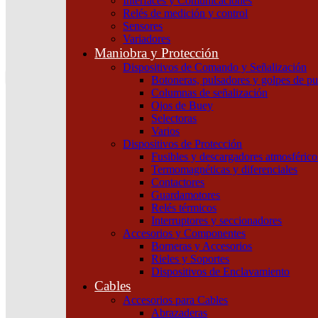
Interfaces y Comunicaciones
$ 0,00
Relés de medición y control
Sensores
0
Variadores
Tu pedido
Maniobra y Protección
Dispositivos de Comando y Señalización
Botoneras, pulsadores y golpes de p
Columnas de señalización
Ojos de Buey
Selectoras
Varios
Dispositivos de Protección
Fusibles y descargadores atmosférico
Termomagnéticas y diferenciales
Contactores
Guardamotores
Relés térmicos
Interruptores y seccionadores
Accesorios y Componentes
Borneras y Accesorios
Rieles y Soportes
Dispositivos de Enclavamiento
Cables
Accesorios para Cables
Abrazaderas