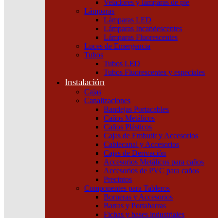
9/14A
Veladores y lámparas de pie
15Ka
Lámparas
Schneider
Lámparas LED
cantidad
Lámparas Incandescentes
Lámparas Fluorescentes
Luces de Emergencia
Tubos
Tubos LED
Tubos Fluorescentes y especiales
Instalación
Cajas
Canalizaciones
Bandejas Portacables
Caños Metálicos
Productos relacionados
Caños Plásticos
Cajas de Embutir y Accesorios
Cablecanal y Accesorios
Cajas de Derivación
Accesorios Metálicos para caños
Accesorios de PVC para caños
Precintos
Componentes para Tableros
Borneras y Accesorios
Barras y Portabarras
Fichas y bases industriales