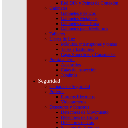
Riel DIN y Peines de Conexión
Gabinetes
Gabinetes Plásticos
Gabinetes Metálicos
Gabinetes para Toma
Gabinetes para Medidores
Tableros
Llaves de Luz
Módulos, interruptores y tomas
Tapas y bastidores
Cajas Superficie y Capsuladas
Puesta a tierra
Accesorios
Cajas de inspección
Jabalinas
Seguridad
Cámaras de Seguridad
Porteros
Porteros Eléctricos
Videoporteros
Detectores y Sensores
Detectores de Movimiento
Detectores de Humo
Detectores de Gas
Sensores de Apertura