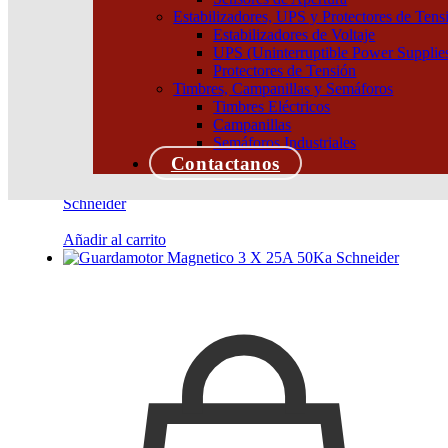
Estabilizadores, UPS y Protectores de Tens
Estabilizadores de Voltaje
UPS (Uninterruptible Power Supplie
Protectores de Tensión
Timbres, Campanillas y Semáforos
Timbres Eléctricos
Campanillas
Semáforos Industriales
Contactanos
GUARDAMOTOR MAGNETICO 3 X 0.63A 100KA
Schneider
Añadir al carrito