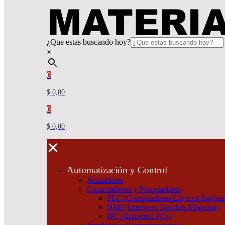
¿Que estas buscando hoy?
×
0
$ 0,00
0
$ 0,00
¿Que estas buscando hoy?
×
✕
Automatización y Control
Atención telefónica
Actuadores
(011) 4253-9024
Controladores y Procesadores
Atención por WhatsApp
PLC (Controladores Lógicos Progra
11 3071 1515
HMI (Interfaces Hombre-Máquina)
0
IPC (Industrial PCs)