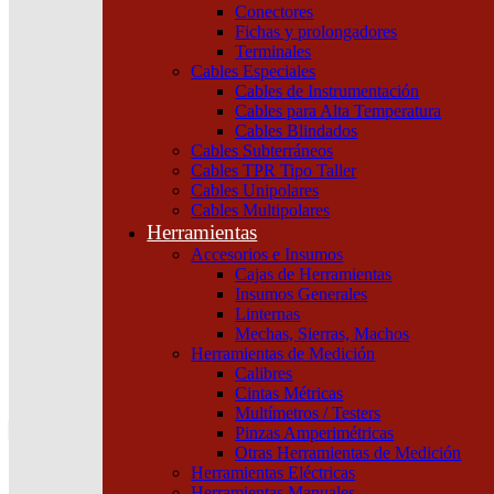
Conectores
Fichas y prolongadores
Terminales
Cables Especiales
Cables de Instrumentación
Cables para Alta Temperatura
¿Que estas buscando hoy?
Cables Blindados
×
Cables Subterráneos
Cables TPR Tipo Taller
Cables Unipolares
Atención telefónica
Cables Multipolares
(011) 4253-9024
Herramientas
Atención por WhatsApp
Accesorios e Insumos
11 2155 1884
Cajas de Herramientas
0
Insumos Generales
Linternas
$ 0,00
Mechas, Sierras, Machos
Herramientas de Medición
0
Calibres
Tu pedido
Cintas Métricas
Multímetros / Testers
Pinzas Amperimétricas
Otras Herramientas de Medición
Herramientas Eléctricas
Herramientas Manuales