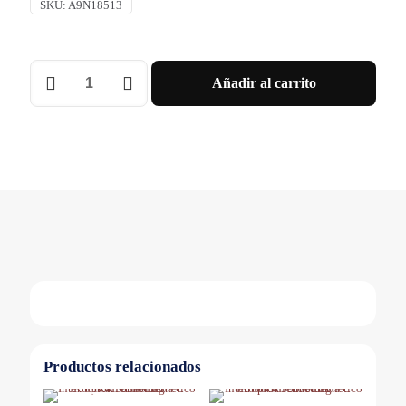
SKU:
A9N18513
INT.
Añadir al carrito
TERMOMAGNETICO
C120H
3X100A
CURVA
D
Schneider
cantidad
Productos relacionados