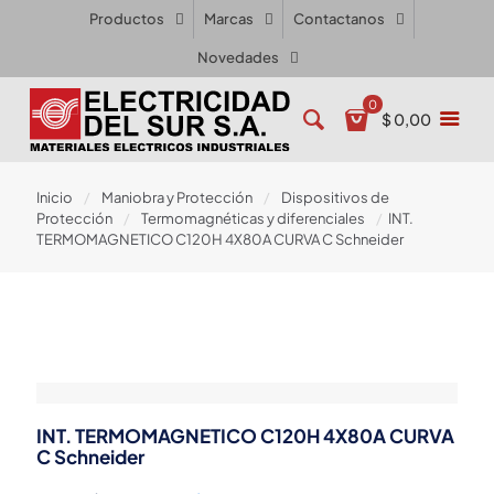
Productos
Marcas
Contactanos
Novedades
0
$ 0,00
Inicio
/
Maniobra y Protección
/
Dispositivos de
Protección
/
Termomagnéticas y diferenciales
/
INT.
TERMOMAGNETICO C120H 4X80A CURVA C Schneider
INT. TERMOMAGNETICO C120H 4X80A CURVA
C Schneider