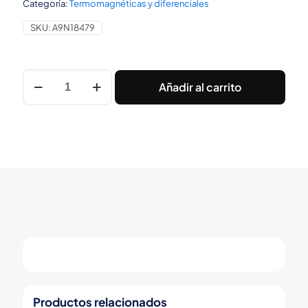
Categoría:
Termomagnéticas y diferenciales
SKU:
A9N18479
INT.
Añadir al carrito
TERMOMAGNETICO
C120H
4X80A
CURVA
C
Schneider
cantidad
Productos relacionados