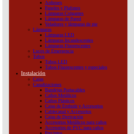
Apliques
Paneles y Plafones
Lámparas Colgantes
Lámparas de Pared
Veladores y lámparas de pie
Lámparas
Lámparas LED
Lámparas Incandescentes
Lámparas Fluorescentes
Luces de Emergencia
Tubos
Tubos LED
Tubos Fluorescentes y especiales
Instalación
Cajas
Canalizaciones
Bandejas Portacables
Caños Metálicos
Caños Plásticos
Cajas de Embutir y Accesorios
Cablecanal y Accesorios
Cajas de Derivación
Accesorios Metálicos para caños
Accesorios de PVC para caños
Precintos