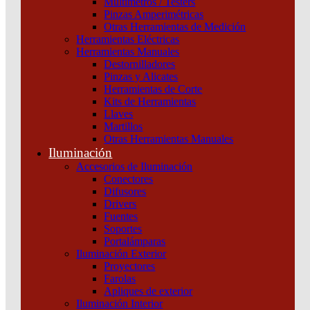
Multímetros / Testers
CURVAC Schneider
Pinzas Amperimétricas
Otras Herramientas de Medición
Categoría:
Termomagnéticas y diferenciales
SKU:
A9N61517
Herramientas Eléctricas
Herramientas Manuales
Destornilladores
INT. TERMOMAGNETICO C60H-DC 1X40A CURVAC
Pinzas y Alicates
Schneider cantidad
Herramientas de Corte
Kits de Herramientas
Llaves
Martillos
Otras Herramientas Manuales
Iluminación
Accesorios de Iluminación
Conectores
Difusores
Drivers
Fuentes
Soportes
Portalámparas
Iluminación Exterior
Proyectores
Farolas
Productos relacionados
Apliques de exterior
Iluminación Interior