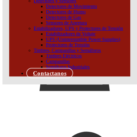
Detectores y Sensores
Detectores de Movimiento
Detectores de Humo
Detectores de Gas
Sensores de Apertura
Estabilizadores, UPS y Protectores de Tensión
Estabilizadores de Voltaje
UPS (Uninterruptible Power Supplies)
Protectores de Tensión
Timbres, Campanillas y Semáforos
Timbres Eléctricos
Campanillas
Semáforos Industriales
Contactanos