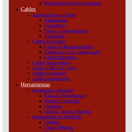
Dispositivos de Enclavamiento
0
Cables
Tu pedido
Accesorios para Cables
Abrazaderas
Conectores
Fichas y prolongadores
Terminales
Cables Especiales
Cables de Instrumentación
Cables para Alta Temperatura
Cables Blindados
Inicio
/
Maniobra y Protección
/
Dispositivos de
Cables Subterráneos
Protección
/
Termomagnéticas y diferenciales
/
INT.
Cables TPR Tipo Taller
TERMOMAGNETICO C60H-DC 1X40A CURVAC Schneider
Cables Unipolares
Cables Multipolares
Herramientas
Accesorios e Insumos
Cajas de Herramientas
Insumos Generales
Linternas
Mechas, Sierras, Machos
Herramientas de Medición
Calibres
INT. TERMOMAGNETICO C60H-DC 1X40A
Cintas Métricas