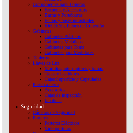
Componentes para Tableros
Borneras y Accesorios
Barras y Portabarras
Fichas y bases industriales
Riel DIN y Peines de Conexión
Gabinetes
Gabinetes Plásticos
Gabinetes Metálicos
Gabinetes para Toma
Gabinetes para Medidores
Tableros
Llaves de Luz
Módulos, interruptores y tomas
Tapas y bastidores
Cajas Superficie y Capsuladas
Puesta a tierra
Accesorios
Cajas de inspección
Jabalinas
Interruptor Termomagnético Acti9 C120N 3P 125A
Seguridad
Curva C Schneider
Cámaras de Seguridad
Porteros
Añadir al carrito
Porteros Eléctricos
Videoporteros