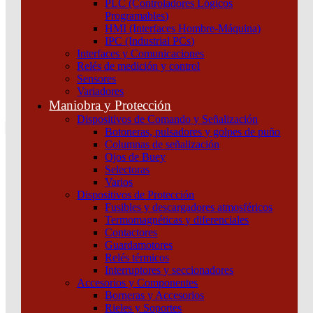
PLC (Controladores Lógicos
Atención por WhatsApp
Programables)
11 3071 1515
HMI (Interfaces Hombre-Máquina)
0
IPC (Industrial PCs)
Interfaces y Comunicaciones
$ 0,00
Relés de medición y control
Sensores
0
Variadores
Tu pedido
Maniobra y Protección
Dispositivos de Comando y Señalización
Botoneras, pulsadores y golpes de puño
Columnas de señalización
Ojos de Buey
Selectoras
¿Que estas buscando hoy?
Varios
×
Dispositivos de Protección
Fusibles y descargadores atmosféricos
Termomagnéticas y diferenciales
Atención telefónica
Contactores
(011) 4253-9024
Guardamotores
Atención por WhatsApp
Relés térmicos
Interruptores y seccionadores
11 2155 1884
Accesorios y Componentes
0
Borneras y Accesorios
Rieles y Soportes
$ 0,00