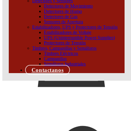
Detectores y Sensores
Detectores de Movimiento
Detectores de Humo
Detectores de Gas
Sensores de Apertura
Estabilizadores, UPS y Protectores de Tensión
Estabilizadores de Voltaje
UPS (Uninterruptible Power Supplies)
Protectores de Tensión
Timbres, Campanillas y Semáforos
Timbres Eléctricos
Campanillas
Semáforos Industriales
Contactanos