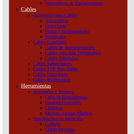
Dispositivos de Enclavamiento
0
Cables
Tu pedido
Accesorios para Cables
Abrazaderas
Conectores
Fichas y prolongadores
Terminales
Cables Especiales
Cables de Instrumentación
Cables para Alta Temperatura
Cables Blindados
Inicio
/
Maniobra y Protección
/
Dispositivos de
Cables Subterráneos
Protección
/
Termomagnéticas y diferenciales
/
INT.
Cables TPR Tipo Taller
TERMOMAGNETICO IC60H 2X16A CURVA D Schneider
Cables Unipolares
Cables Multipolares
Herramientas
Accesorios e Insumos
Cajas de Herramientas
Insumos Generales
Linternas
Mechas, Sierras, Machos
Herramientas de Medición
Calibres
INT. TERMOMAGNETICO IC60H 2X16A
Cintas Métricas