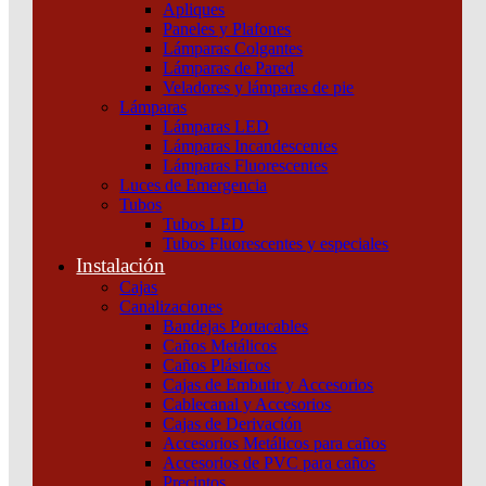
Apliques
Paneles y Plafones
Lámparas Colgantes
Lámparas de Pared
Veladores y lámparas de pie
Lámparas
Lámparas LED
Lámparas Incandescentes
Lámparas Fluorescentes
Luces de Emergencia
Tubos
Tubos LED
Tubos Fluorescentes y especiales
Instalación
Cajas
Canalizaciones
Bandejas Portacables
Caños Metálicos
Caños Plásticos
Cajas de Embutir y Accesorios
Cablecanal y Accesorios
Cajas de Derivación
Accesorios Metálicos para caños
Accesorios de PVC para caños
Precintos