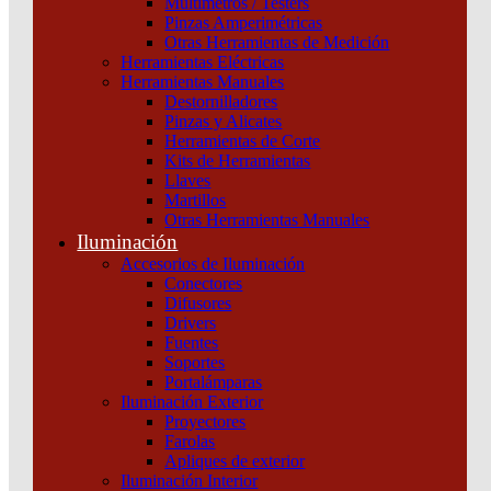
Multímetros / Testers
CURVA D Schneider
Pinzas Amperimétricas
Otras Herramientas de Medición
Categoría:
Termomagnéticas y diferenciales
SKU:
A9F85216
Herramientas Eléctricas
Herramientas Manuales
Destornilladores
INT. TERMOMAGNETICO IC60H 2X16A CURVA D Schneider
Pinzas y Alicates
cantidad
Herramientas de Corte
Kits de Herramientas
Llaves
Martillos
Otras Herramientas Manuales
Iluminación
Accesorios de Iluminación
Conectores
Difusores
Drivers
Fuentes
Soportes
Portalámparas
Iluminación Exterior
Proyectores
Farolas
Productos relacionados
Apliques de exterior
Iluminación Interior