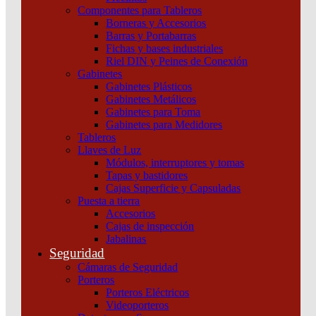
Componentes para Tableros
Borneras y Accesorios
Barras y Portabarras
Fichas y bases industriales
Riel DIN y Peines de Conexión
Gabinetes
Gabinetes Plásticos
Gabinetes Metálicos
Gabinetes para Toma
Gabinetes para Medidores
Tableros
Llaves de Luz
Módulos, interruptores y tomas
Tapas y bastidores
Cajas Superficie y Capsuladas
Puesta a tierra
Accesorios
Cajas de inspección
Jabalinas
Int. Termomagnetico C120N 2X100A Curva B
Seguridad
Schneider
Cámaras de Seguridad
Porteros
Añadir al carrito
Porteros Eléctricos
Videoporteros