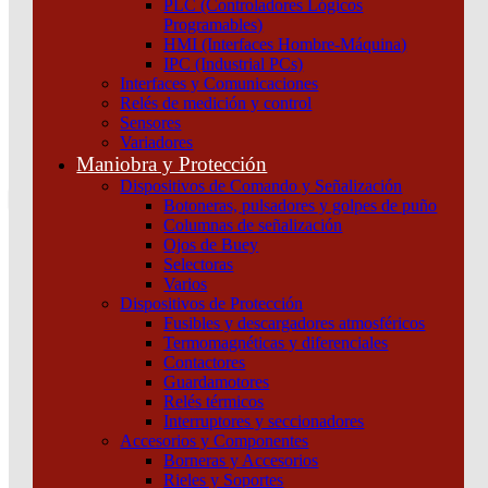
PLC (Controladores Lógicos
Atención por WhatsApp
Programables)
11 3071 1515
HMI (Interfaces Hombre-Máquina)
0
IPC (Industrial PCs)
Interfaces y Comunicaciones
$ 0,00
Relés de medición y control
Sensores
0
Variadores
Tu pedido
Maniobra y Protección
Dispositivos de Comando y Señalización
Botoneras, pulsadores y golpes de puño
Columnas de señalización
Ojos de Buey
Selectoras
¿Que estas buscando hoy?
Varios
×
Dispositivos de Protección
Fusibles y descargadores atmosféricos
Termomagnéticas y diferenciales
Atención telefónica
Contactores
(011) 4253-9024
Guardamotores
Atención por WhatsApp
Relés térmicos
Interruptores y seccionadores
11 2155 1884
Accesorios y Componentes
0
Borneras y Accesorios
Rieles y Soportes
$ 0,00