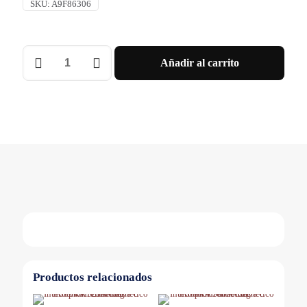
SKU:
A9F86306
INT.
Añadir al carrito
TERMOMAGNETICO
IC60H
3X6A
CURVA
B
Schneider
cantidad
Productos relacionados