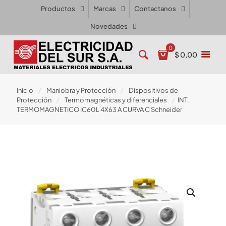
Productos
Marcas
Contactanos
Novedades
0
$ 0,00
Inicio
/
Maniobra y Protección
/
Dispositivos de
Protección
/
Termomagnéticas y diferenciales
/
INT.
TERMOMAGNETICO IC60L 4X63 A CURVA C Schneider