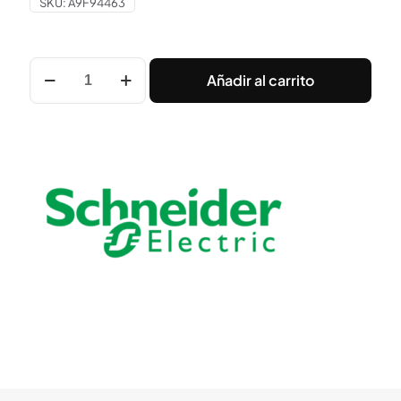
SKU:
A9F94463
INT.
Añadir al carrito
TERMOMAGNETICO
IC60L
4X63
A
CURVA
C
Schneider
cantidad