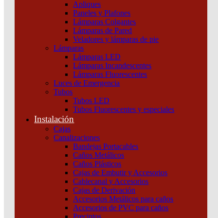
Apliques
Paneles y Plafones
Lámparas Colgantes
Lámparas de Pared
Veladores y lámparas de pie
Lámparas
Lámparas LED
Lámparas Incandescentes
Lámparas Fluorescentes
Luces de Emergencia
Tubos
Tubos LED
Tubos Fluorescentes y especiales
Instalación
Cajas
Canalizaciones
Bandejas Portacables
Caños Metálicos
Caños Plásticos
Cajas de Embutir y Accesorios
Cablecanal y Accesorios
Cajas de Derivación
Accesorios Metálicos para caños
Accesorios de PVC para caños
Precintos