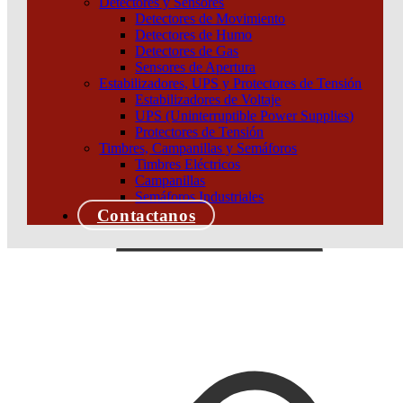
Detectores y Sensores
Detectores de Movimiento
Detectores de Humo
Detectores de Gas
Sensores de Apertura
Estabilizadores, UPS y Protectores de Tensión
Estabilizadores de Voltaje
UPS (Uninterruptible Power Supplies)
Protectores de Tensión
Timbres, Campanillas y Semáforos
Timbres Eléctricos
Campanillas
Semáforos Industriales
Contactanos