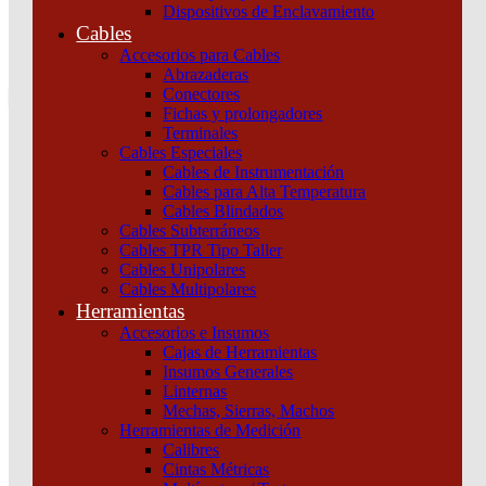
Dispositivos de Enclavamiento
0
Cables
Tu pedido
Accesorios para Cables
Abrazaderas
Conectores
Fichas y prolongadores
Terminales
Cables Especiales
Cables de Instrumentación
Cables para Alta Temperatura
Cables Blindados
Inicio
/
Maniobra y Protección
/
Dispositivos de
Cables Subterráneos
Protección
/
Termomagnéticas y diferenciales
/
INT.
Cables TPR Tipo Taller
TERMOMAGNETICO IC60N 1X6A – CURVA D Schneider
Cables Unipolares
Cables Multipolares
Herramientas
Accesorios e Insumos
Cajas de Herramientas
Insumos Generales
Linternas
Mechas, Sierras, Machos
Herramientas de Medición
Calibres
INT. TERMOMAGNETICO IC60N 1X6A –
Cintas Métricas