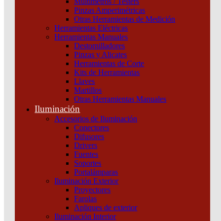
Multímetros / Testers
CURVA D Schneider
Pinzas Amperimétricas
Otras Herramientas de Medición
Categoría:
Termomagnéticas y diferenciales
SKU:
A9F75106
Herramientas Eléctricas
Herramientas Manuales
Destornilladores
INT.
Pinzas y Alicates
TERMOMAGNETICO
Herramientas de Corte
IC60N
Kits de Herramientas
1X6A
Llaves
-
Martillos
CURVA
Otras Herramientas Manuales
D
Iluminación
Schneider
cantidad
Accesorios de Iluminación
Conectores
Difusores
Drivers
Fuentes
Soportes
Portalámparas
Iluminación Exterior
Proyectores
Productos relacionados
Farolas
Apliques de exterior
Iluminación Interior