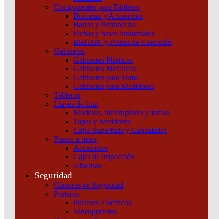
Componentes para Tableros
Borneras y Accesorios
Barras y Portabarras
Fichas y bases industriales
Riel DIN y Peines de Conexión
Gabinetes
Gabinetes Plásticos
Gabinetes Metálicos
Gabinetes para Toma
Gabinetes para Medidores
Tableros
Llaves de Luz
Módulos, interruptores y tomas
Tapas y bastidores
Cajas Superficie y Capsuladas
Puesta a tierra
Accesorios
Cajas de inspección
Interruptor Termomagnético IK60N 3P 32A Curva C
Jabalinas
6KA Schneider
Seguridad
Cámaras de Seguridad
Añadir al carrito
Porteros
Porteros Eléctricos
Videoporteros