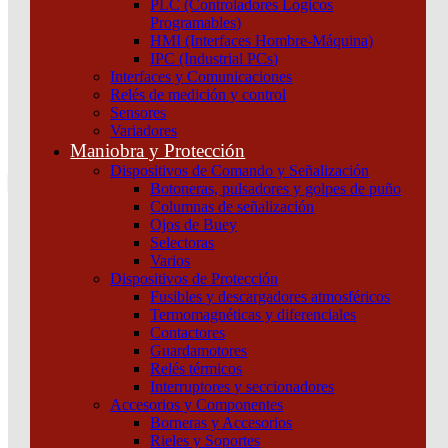
PLC (Controladores Lógicos
Atención por WhatsApp
Programables)
11 3071 1515
HMI (Interfaces Hombre-Máquina)
0
IPC (Industrial PCs)
Interfaces y Comunicaciones
$ 0,00
Relés de medición y control
Sensores
0
Variadores
Tu pedido
Maniobra y Protección
Dispositivos de Comando y Señalización
Botoneras, pulsadores y golpes de puño
Columnas de señalización
Ojos de Buey
Selectoras
¿Que estas buscando hoy?
Varios
×
Dispositivos de Protección
Fusibles y descargadores atmosféricos
Termomagnéticas y diferenciales
Atención telefónica
Contactores
(011) 4253-9024
Guardamotores
Atención por WhatsApp
Relés térmicos
Interruptores y seccionadores
11 2155 1884
Accesorios y Componentes
0
Borneras y Accesorios
Rieles y Soportes
$ 0,00