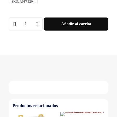
SKU:
A9F73204
INT.
Añadir al carrito
TERMOMAGNETICO
IC60N
2X4A
-
CURVA
B
Schneider
cantidad
Productos relacionados