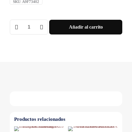
SKU:
A9F73402
INT.
Añadir al carrito
TERMOMAGNETICO
IC60N
4X2A
-
CURVA
B
Schneider
cantidad
Productos relacionados