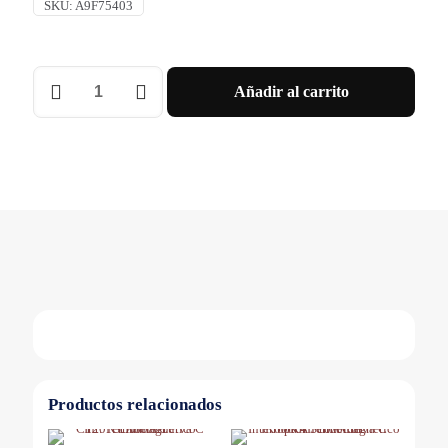
SKU:
A9F75403
INT.
Añadir al carrito
TERMOMAGNETICO
IC60N
4X3A
-
CURVA
D
Schneider
cantidad
Productos relacionados