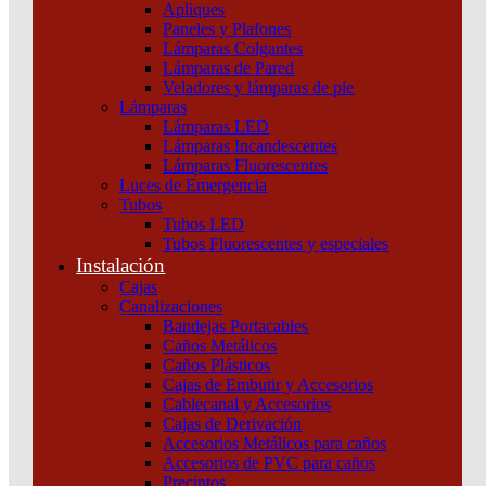
Apliques
Paneles y Plafones
Lámparas Colgantes
Lámparas de Pared
Veladores y lámparas de pie
Lámparas
Lámparas LED
Lámparas Incandescentes
Lámparas Fluorescentes
Luces de Emergencia
Tubos
Tubos LED
Tubos Fluorescentes y especiales
Instalación
Cajas
Canalizaciones
Bandejas Portacables
Caños Metálicos
Caños Plásticos
Cajas de Embutir y Accesorios
Cablecanal y Accesorios
Cajas de Derivación
Accesorios Metálicos para caños
Accesorios de PVC para caños
Precintos