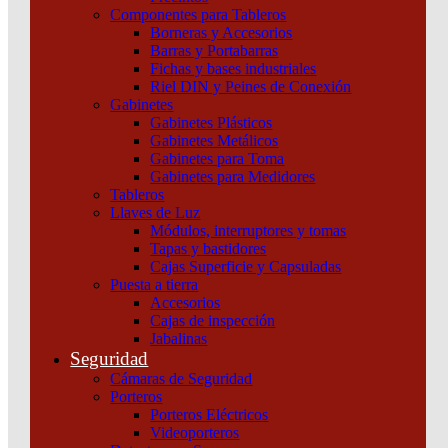
Componentes para Tableros
Borneras y Accesorios
Barras y Portabarras
Fichas y bases industriales
Riel DIN y Peines de Conexión
Gabinetes
Gabinetes Plásticos
Gabinetes Metálicos
Gabinetes para Toma
Gabinetes para Medidores
Tableros
Llaves de Luz
Módulos, interruptores y tomas
Tapas y bastidores
Cajas Superficie y Capsuladas
Puesta a tierra
Accesorios
Cajas de inspección
Interruptor Termomagnético IK60N 3P 25A Curva C
Jabalinas
6KA Schneider
Seguridad
Cámaras de Seguridad
Añadir al carrito
Porteros
Porteros Eléctricos
Videoporteros