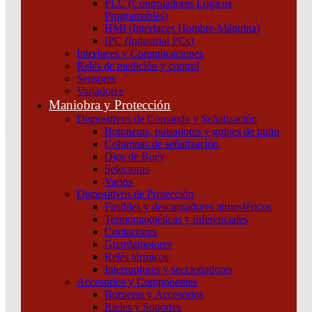
PLC (Controladores Lógicos
Atención por WhatsApp
Programables)
11 3071 1515
HMI (Interfaces Hombre-Máquina)
0
IPC (Industrial PCs)
Interfaces y Comunicaciones
$ 0,00
Relés de medición y control
Sensores
0
Variadores
Tu pedido
Maniobra y Protección
Dispositivos de Comando y Señalización
Botoneras, pulsadores y golpes de puño
Columnas de señalización
Ojos de Buey
Selectoras
¿Que estas buscando hoy?
Varios
×
Dispositivos de Protección
Fusibles y descargadores atmosféricos
Termomagnéticas y diferenciales
Atención telefónica
Contactores
(011) 4253-9024
Guardamotores
Atención por WhatsApp
Relés térmicos
Interruptores y seccionadores
11 2155 1884
Accesorios y Componentes
0
Borneras y Accesorios
Rieles y Soportes
$ 0,00