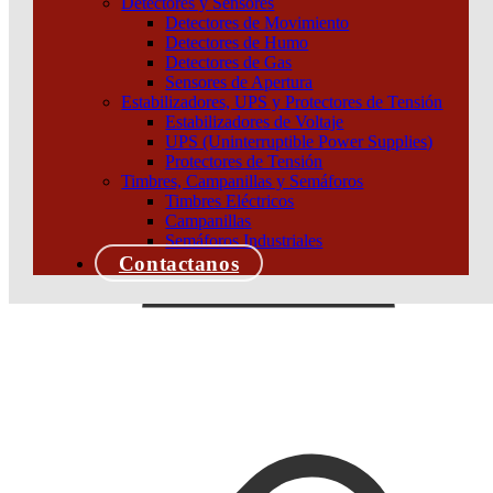
Detectores y Sensores
Detectores de Movimiento
Detectores de Humo
Detectores de Gas
Sensores de Apertura
Estabilizadores, UPS y Protectores de Tensión
Estabilizadores de Voltaje
UPS (Uninterruptible Power Supplies)
Protectores de Tensión
Timbres, Campanillas y Semáforos
Timbres Eléctricos
Campanillas
Semáforos Industriales
Contactanos