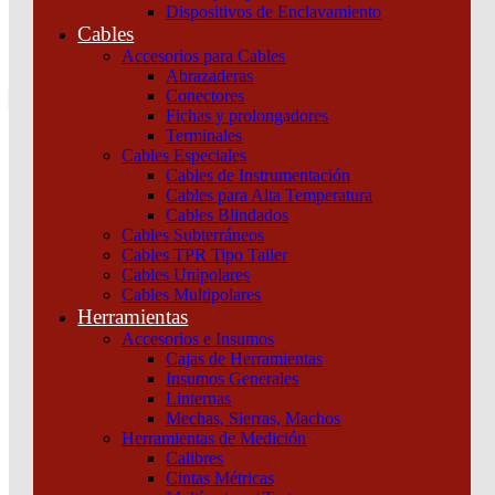
Dispositivos de Enclavamiento
0
Cables
Tu pedido
Accesorios para Cables
Abrazaderas
Conectores
Fichas y prolongadores
Terminales
Cables Especiales
Cables de Instrumentación
Cables para Alta Temperatura
Cables Blindados
Inicio
/
Maniobra y Protección
/
Dispositivos de
Cables Subterráneos
Protección
/
Termomagnéticas y diferenciales
/
INT.
Cables TPR Tipo Taller
TERMOMAGNETICO IC60N 4X40A – CURVA Schneider
Cables Unipolares
Cables Multipolares
Herramientas
Accesorios e Insumos
Cajas de Herramientas
Insumos Generales
Linternas
Mechas, Sierras, Machos
Herramientas de Medición
Calibres
INT. TERMOMAGNETICO IC60N 4X40A –
Cintas Métricas