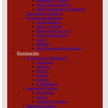
Multímetros / Testers
CURVA Schneider
Pinzas Amperimétricas
Otras Herramientas de Medición
Categoría:
Termomagnéticas y diferenciales
SKU:
A9F73440
Herramientas Eléctricas
Herramientas Manuales
Destornilladores
INT.
Pinzas y Alicates
TERMOMAGNETICO
Herramientas de Corte
IC60N
Kits de Herramientas
4X40A
Llaves
-
Martillos
CURVA
Otras Herramientas Manuales
Schneider
Iluminación
cantidad
Accesorios de Iluminación
Conectores
Difusores
Drivers
Fuentes
Soportes
Portalámparas
Iluminación Exterior
Proyectores
Productos relacionados
Farolas
Apliques de exterior
Iluminación Interior