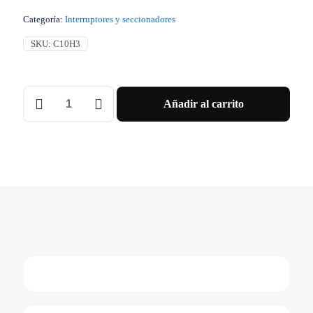
Categoría:
Interruptores y seccionadores
SKU:
C10H3
Interruptor
Añadir al carrito
Bastidor
Básico
Compact
Nsx100H
70
Ka
A
415
Vca
5060
Hz
100
A
Sin
Unidad
De