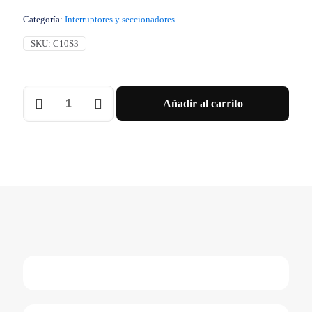
Categoría:
Interruptores y seccionadores
SKU:
C10S3
Interruptor
Añadir al carrito
Bastidor
Básico
Compact
Nsx100S
100
Ka
A
415
Vca
5060
Hz
100
A
Sin
Unidad
De