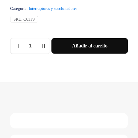
Categoría:
Interruptores y seccionadores
SKU:
C63F3
Interruptor
Añadir al carrito
Bastidor
Básico
Compact
Nsx630F
36
Ka
A
415
Vca
5060
Hz
630
A
Sin
Unidad
De