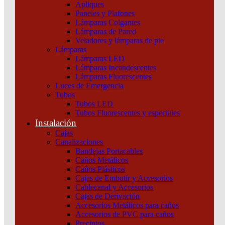
Apliques
Paneles y Plafones
Lámparas Colgantes
Lámparas de Pared
Veladores y lámparas de pie
Lámparas
Lámparas LED
Lámparas Incandescentes
Lámparas Fluorescentes
Luces de Emergencia
Tubos
Tubos LED
Tubos Fluorescentes y especiales
Instalación
Cajas
Canalizaciones
Bandejas Portacables
Caños Metálicos
Caños Plásticos
Cajas de Embutir y Accesorios
Cablecanal y Accesorios
Cajas de Derivación
Accesorios Metálicos para caños
Accesorios de PVC para caños
Precintos