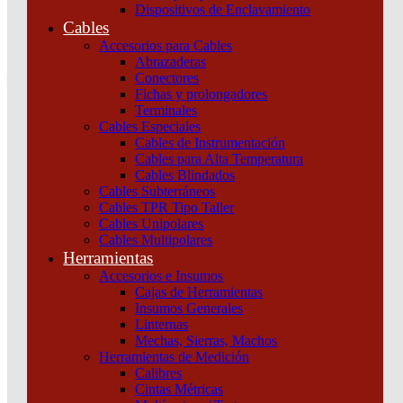
Dispositivos de Enclavamiento
0
Cables
Tu pedido
Accesorios para Cables
Abrazaderas
Conectores
Fichas y prolongadores
Terminales
Cables Especiales
Cables de Instrumentación
Cables para Alta Temperatura
Cables Blindados
Inicio
/
Maniobra y Protección
/
Dispositivos de
Cables Subterráneos
Protección
/
Interruptores y seccionadores
/
Interruptor Compact
Cables TPR Tipo Taller
Nsx100B 25 Ka A 415 Vca Unidad De Control Tmd 63 A 4 Polos
Cables Unipolares
3D Schneider
Cables Multipolares
Herramientas
Accesorios e Insumos
Cajas de Herramientas
Insumos Generales
Linternas
Mechas, Sierras, Machos
Herramientas de Medición
Calibres
Cintas Métricas