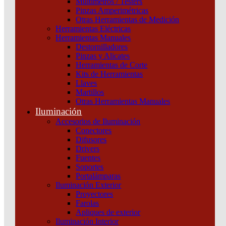
Interruptor Compact Nsx100B 25 Ka A 415 Vca
Multímetros / Testers
Pinzas Amperimétricas
Unidad De Control Tmd 63 A 4 Polos 3D Schneider
Otras Herramientas de Medición
Herramientas Eléctricas
Categoría:
Interruptores y seccionadores
SKU:
C10B6TM063
Herramientas Manuales
Destornilladores
Pinzas y Alicates
Interruptor
Herramientas de Corte
Compact
Kits de Herramientas
Nsx100B
Llaves
25
Martillos
Ka
Otras Herramientas Manuales
A
Iluminación
415
Vca
Accesorios de Iluminación
Unidad
Conectores
De
Difusores
Control
Drivers
Tmd
Fuentes
63
Soportes
A
Portalámparas
4
Iluminación Exterior
Polos
Proyectores
3D
Farolas
Productos relacionados
Schneider
Apliques de exterior
cantidad
Iluminación Interior