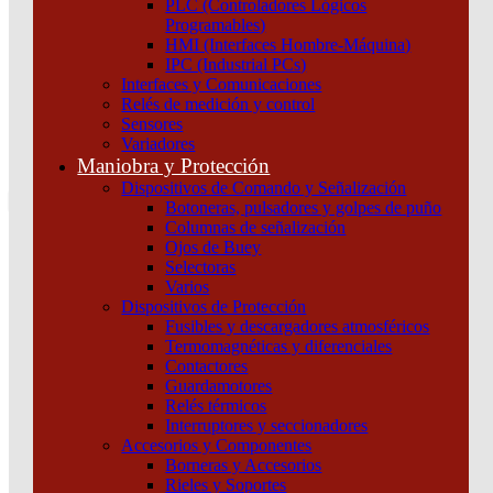
PLC (Controladores Lógicos
Atención por WhatsApp
Programables)
11 3071 1515
HMI (Interfaces Hombre-Máquina)
0
IPC (Industrial PCs)
Interfaces y Comunicaciones
$ 0,00
Relés de medición y control
Sensores
0
Variadores
Tu pedido
Maniobra y Protección
Dispositivos de Comando y Señalización
Botoneras, pulsadores y golpes de puño
Columnas de señalización
Ojos de Buey
Selectoras
¿Que estas buscando hoy?
Varios
×
Dispositivos de Protección
Fusibles y descargadores atmosféricos
Termomagnéticas y diferenciales
Atención telefónica
Contactores
(011) 4253-9024
Guardamotores
Atención por WhatsApp
Relés térmicos
Interruptores y seccionadores
11 2155 1884
Accesorios y Componentes
0
Borneras y Accesorios
Rieles y Soportes
$ 0,00