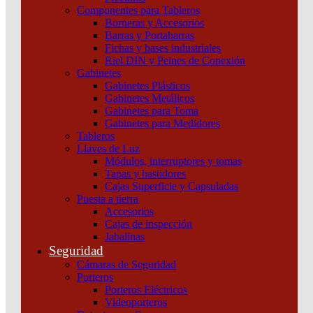
Componentes para Tableros
Borneras y Accesorios
Barras y Portabarras
Fichas y bases industriales
Riel DIN y Peines de Conexión
Gabinetes
Gabinetes Plásticos
Gabinetes Metálicos
Gabinetes para Toma
Gabinetes para Medidores
Tableros
Llaves de Luz
Módulos, interruptores y tomas
Tapas y bastidores
Cajas Superficie y Capsuladas
Puesta a tierra
Accesorios
Cajas de inspección
Jabalinas
Interruptor Compact Nsx100B 25 Ka A 415 Vca Unidad
Seguridad
De Control Tmd 100 A 3 Polos 3D Schneider
Cámaras de Seguridad
Porteros
Añadir al carrito
Porteros Eléctricos
Videoporteros