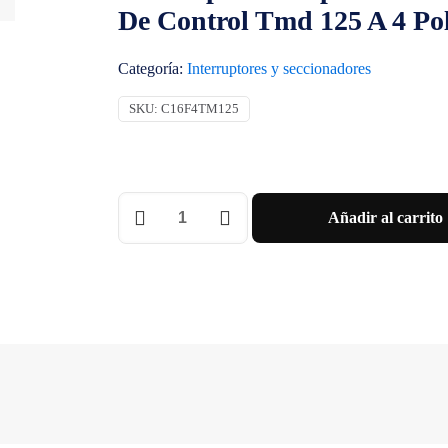
De Control Tmd 125 A 4 Po
Categoría:
Interruptores y seccionadores
SKU:
C16F4TM125
Interruptor
Añadir al carrito
Compact
Nsx160F
36
Ka
A
415
Vac
Unidad
De
Control