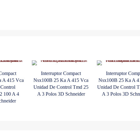
Tmd
125
A
4
Polos
4D
Schneider
cantidad
 Compact
Interruptor Compact
Interruptor Comp
 A 415 Vca
Nsx100B 25 Ka A 415 Vca
Nsx100B 25 Ka A 4
Control
Unidad De Control Tmd 25
Unidad De Control 
.2 100 A 4
A 3 Polos 3D Schneider
A 3 Polos 3D Schn
chneider