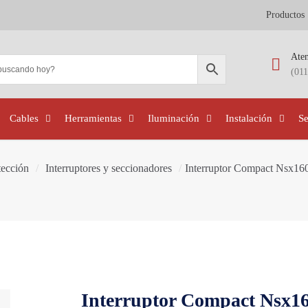
Productos
Aten
(01
Cables
Herramientas
Iluminación
Instalación
S
tección
/
Interruptores y seccionadores
/
Interruptor Compact Nsx16
Interruptor Compact Nsx16