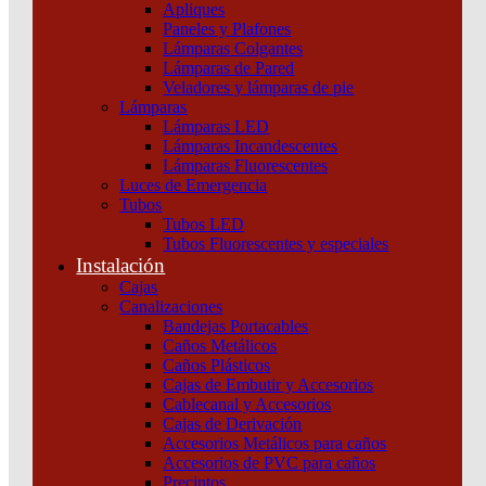
Apliques
Productos relacionados
3D
Paneles y Plafones
Schneider
Lámparas Colgantes
cantidad
Lámparas de Pared
Veladores y lámparas de pie
Lámparas
Lámparas LED
Lámparas Incandescentes
Lámparas Fluorescentes
Luces de Emergencia
Tubos
Tubos LED
Tubos Fluorescentes y especiales
Instalación
Cajas
Canalizaciones
Bandejas Portacables
Caños Metálicos
Caños Plásticos
Cajas de Embutir y Accesorios
Cablecanal y Accesorios
Cajas de Derivación
Accesorios Metálicos para caños
Accesorios de PVC para caños
Precintos