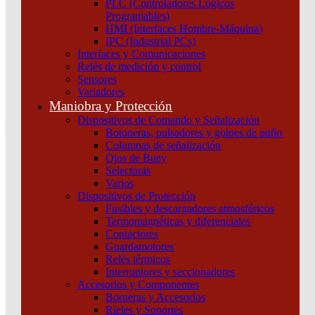
PLC (Controladores Lógicos
Atención por WhatsApp
Programables)
11 3071 1515
HMI (Interfaces Hombre-Máquina)
0
IPC (Industrial PCs)
Interfaces y Comunicaciones
$ 0,00
Relés de medición y control
Sensores
0
Variadores
Tu pedido
Maniobra y Protección
Dispositivos de Comando y Señalización
Botoneras, pulsadores y golpes de puño
Columnas de señalización
Ojos de Buey
Selectoras
¿Que estas buscando hoy?
Varios
×
Dispositivos de Protección
Fusibles y descargadores atmosféricos
Termomagnéticas y diferenciales
Atención telefónica
Contactores
(011) 4253-9024
Guardamotores
Atención por WhatsApp
Relés térmicos
Interruptores y seccionadores
11 2155 1884
Accesorios y Componentes
0
Borneras y Accesorios
Rieles y Soportes
$ 0,00