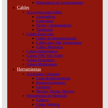
Dispositivos de Enclavamiento
0
Cables
Tu pedido
Accesorios para Cables
Abrazaderas
Conectores
Fichas y prolongadores
Terminales
Cables Especiales
Cables de Instrumentación
Cables para Alta Temperatura
Cables Blindados
Inicio
/
Maniobra y Protección
/
Dispositivos de
Cables Subterráneos
Protección
/
Interruptores y seccionadores
/
Interruptor Compact
Cables TPR Tipo Taller
Nsx160H 70 Ka A 415 Vca Unidad De Control Micrologic 2.2 160
Cables Unipolares
A 3 Polos 3D Schneider
Cables Multipolares
Herramientas
Accesorios e Insumos
Cajas de Herramientas
Insumos Generales
Linternas
Mechas, Sierras, Machos
Herramientas de Medición
Calibres
Cintas Métricas