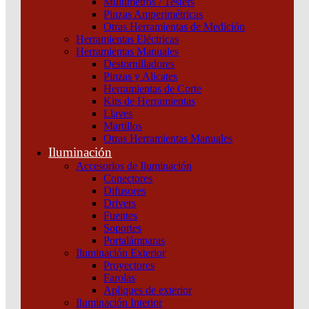
Multímetros / Testers
Interruptor Compact Nsx160H 70 Ka A 415 Vca
Pinzas Amperimétricas
Otras Herramientas de Medición
Unidad De Control Micrologic 2.2 160 A 3 Polos 3D
Herramientas Eléctricas
Schneider
Herramientas Manuales
Destornilladores
Categoría:
Interruptores y seccionadores
SKU:
C16H32D160
Pinzas y Alicates
Herramientas de Corte
Kits de Herramientas
Interruptor
Llaves
Compact
Martillos
Nsx160H
Otras Herramientas Manuales
70
Iluminación
Ka
Accesorios de Iluminación
A
Conectores
415
Difusores
Vca
Drivers
Unidad
Fuentes
De
Soportes
Control
Portalámparas
Micrologic
Iluminación Exterior
2.2
Proyectores
160
Farolas
A
Apliques de exterior
3
Iluminación Interior
Polos