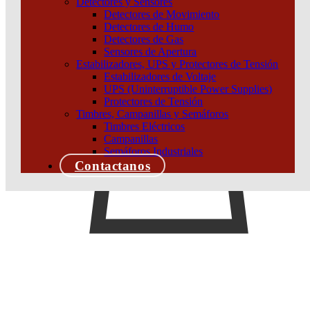
Detectores y Sensores
Detectores de Movimiento
Detectores de Humo
Detectores de Gas
Sensores de Apertura
Estabilizadores, UPS y Protectores de Tensión
Estabilizadores de Voltaje
UPS (Uninterruptible Power Supplies)
Protectores de Tensión
Timbres, Campanillas y Semáforos
Timbres Eléctricos
Campanillas
Semáforos Industriales
Contactanos