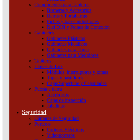
Componentes para Tableros
Borneras y Accesorios
Barras y Portabarras
Fichas y bases industriales
Riel DIN y Peines de Conexión
Gabinetes
Gabinetes Plásticos
Gabinetes Metálicos
Gabinetes para Toma
Gabinetes para Medidores
Tableros
Llaves de Luz
Módulos, interruptores y tomas
Tapas y bastidores
Cajas Superficie y Capsuladas
Puesta a tierra
Accesorios
Cajas de inspección
Jabalinas
Seguridad
Cámaras de Seguridad
Interruptor Compact Nsx100B 25 Ka A 415 Vca Unidad
Porteros
De Control Tmd 25 A 3 Polos 3D Schneider
Porteros Eléctricos
Videoporteros
Añadir al carrito