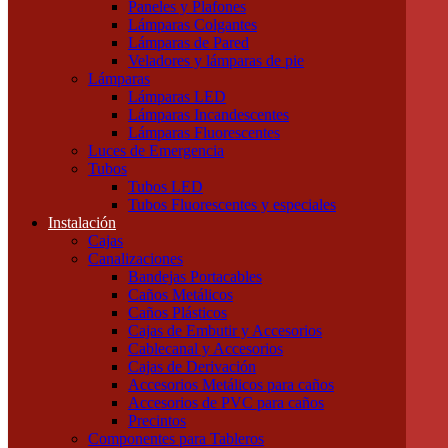
Paneles y Plafones
Otras Herramientas Manuales
Lámparas Colgantes
Iluminación
Lámparas de Pared
Accesorios de Iluminación
Veladores y lámparas de pie
Conectores
Lámparas
Difusores
Lámparas LED
Drivers
Lámparas Incandescentes
Fuentes
Lámparas Fluorescentes
Soportes
Luces de Emergencia
Portalámparas
Tubos
Iluminación Exterior
Tubos LED
Proyectores
Tubos Fluorescentes y especiales
Farolas
Instalación
Apliques de exterior
Cajas
Iluminación Interior
Canalizaciones
Apliques
Bandejas Portacables
Paneles y Plafones
Caños Metálicos
Lámparas Colgantes
Caños Plásticos
Lámparas de Pared
Cajas de Embutir y Accesorios
Veladores y lámparas de pie
Cablecanal y Accesorios
Lámparas
Cajas de Derivación
Lámparas LED
Accesorios Metálicos para caños
Lámparas Incandescentes
Accesorios de PVC para caños
Lámparas Fluorescentes
Precintos
Luces de Emergencia
Componentes para Tableros
Tubos