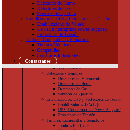
Tableros
Detectores de Humo
Llaves de Luz
Detectores de Gas
Módulos, interruptores y tomas
Sensores de Apertura
Tapas y bastidores
Estabilizadores, UPS y Protectores de Tensión
Cajas Superficie y Capsuladas
Estabilizadores de Voltaje
Puesta a tierra
UPS (Uninterruptible Power Supplies)
Accesorios
Protectores de Tensión
Cajas de inspección
Timbres, Campanillas y Semáforos
Jabalinas
Timbres Eléctricos
Seguridad
Campanillas
Cámaras de Seguridad
Semáforos Industriales
Porteros
Contactanos
Porteros Eléctricos
Videoporteros
Detectores y Sensores
Detectores de Movimiento
Detectores de Humo
Detectores de Gas
Sensores de Apertura
Estabilizadores, UPS y Protectores de Tensión
Estabilizadores de Voltaje
UPS (Uninterruptible Power Supplies)
Protectores de Tensión
Timbres, Campanillas y Semáforos
Timbres Eléctricos