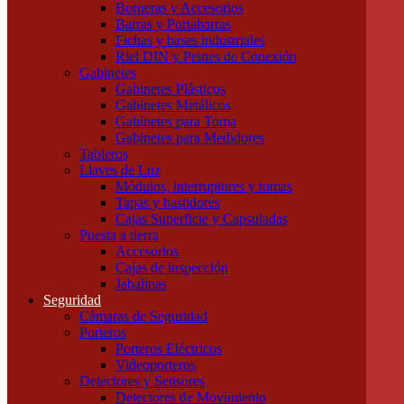
Borneras y Accesorios
Tubos LED
Barras y Portabarras
Tubos Fluorescentes y especiales
Fichas y bases industriales
Instalación
Riel DIN y Peines de Conexión
Cajas
Gabinetes
Canalizaciones
Gabinetes Plásticos
Bandejas Portacables
Gabinetes Metálicos
Caños Metálicos
Gabinetes para Toma
Caños Plásticos
Gabinetes para Medidores
Cajas de Embutir y Accesorios
Tableros
Cablecanal y Accesorios
Llaves de Luz
Cajas de Derivación
Módulos, interruptores y tomas
Accesorios Metálicos para caños
Tapas y bastidores
Accesorios de PVC para caños
Cajas Superficie y Capsuladas
Precintos
Puesta a tierra
Componentes para Tableros
Accesorios
Borneras y Accesorios
Cajas de inspección
Barras y Portabarras
Jabalinas
Fichas y bases industriales
Seguridad
Riel DIN y Peines de Conexión
Cámaras de Seguridad
Gabinetes
Porteros
Gabinetes Plásticos
Porteros Eléctricos
Gabinetes Metálicos
Videoporteros
Gabinetes para Toma
Detectores y Sensores
Gabinetes para Medidores
Detectores de Movimiento