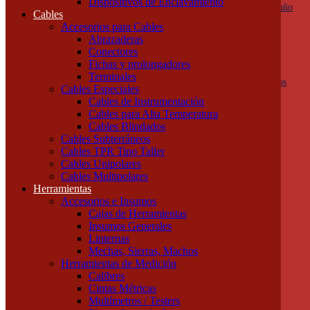
Dispositivos de Enclavamiento
Botoneras, pulsadores y golpes de puño
Cables
Columnas de señalización
Accesorios para Cables
Ojos de Buey
Abrazaderas
Selectoras
Conectores
Varios
Fichas y prolongadores
Dispositivos de Protección
Terminales
Fusibles y descargadores atmosféricos
Cables Especiales
Termomagnéticas y diferenciales
Cables de Instrumentación
Contactores
Cables para Alta Temperatura
Guardamotores
Cables Blindados
Relés térmicos
Cables Subterráneos
Interruptores y seccionadores
Cables TPR Tipo Taller
Accesorios y Componentes
Cables Unipolares
Borneras y Accesorios
Cables Multipolares
Rieles y Soportes
Herramientas
Dispositivos de Enclavamiento
Accesorios e Insumos
Cables
Cajas de Herramientas
Accesorios para Cables
Insumos Generales
Abrazaderas
Linternas
Conectores
Mechas, Sierras, Machos
Fichas y prolongadores
Herramientas de Medición
Terminales
Calibres
Cables Especiales
Cintas Métricas
Cables de Instrumentación
Multímetros / Testers
Cables para Alta Temperatura