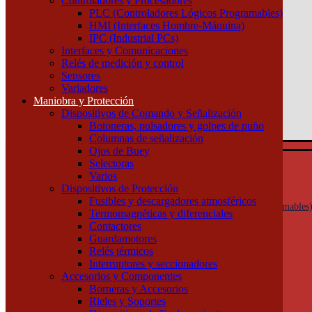
Controladores y Procesadores
(011) 4253-9024
PLC (Controladores Lógicos Programables)
HMI (Interfaces Hombre-Máquina)
Atención por WhatsApp
IPC (Industrial PCs)
11 3071 1515
Interfaces y Comunicaciones
0
Relés de medición y control
Sensores
$ 0,00
Variadores
Maniobra y Protección
0
Dispositivos de Comando y Señalización
Tu pedido
Botoneras, pulsadores y golpes de puño
Columnas de señalización
Ojos de Buey
Selectoras
Automatización y Control
Varios
Actuadores
Dispositivos de Protección
Controladores y Procesadores
Fusibles y descargadores atmosféricos
PLC (Controladores Lógicos Programables
Termomagnéticas y diferenciales
HMI (Interfaces Hombre-Máquina)
Contactores
IPC (Industrial PCs)
Guardamotores
Interfaces y Comunicaciones
Relés térmicos
Relés de medición y control
Interruptores y seccionadores
Sensores
Accesorios y Componentes
Variadores
Borneras y Accesorios
Maniobra y Protección
Rieles y Soportes
Dispositivos de Comando y Señalización