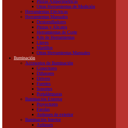
Pinzas Amperimétricas
Cables Blindados
Otras Herramientas de Medición
Cables Subterráneos
Herramientas Eléctricas
Cables TPR Tipo Taller
Herramientas Manuales
Cables Unipolares
Destornilladores
Cables Multipolares
Pinzas y Alicates
Herramientas
Herramientas de Corte
Accesorios e Insumos
Kits de Herramientas
Cajas de Herramientas
Llaves
Insumos Generales
Martillos
Linternas
Otras Herramientas Manuales
Mechas, Sierras, Machos
Iluminación
Herramientas de Medición
Accesorios de Iluminación
Calibres
Conectores
Cintas Métricas
Difusores
Multímetros / Testers
Drivers
Pinzas Amperimétricas
Fuentes
Otras Herramientas de Medición
Soportes
Herramientas Eléctricas
Portalámparas
Herramientas Manuales
Iluminación Exterior
Destornilladores
Proyectores
Pinzas y Alicates
Farolas
Herramientas de Corte
Apliques de exterior
Kits de Herramientas
Iluminación Interior
Llaves
Apliques
Martillos