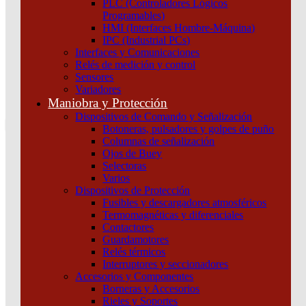
PLC (Controladores Lógicos
Atención por WhatsApp
Programables)
11 3071 1515
HMI (Interfaces Hombre-Máquina)
0
IPC (Industrial PCs)
Interfaces y Comunicaciones
$ 0,00
Relés de medición y control
Sensores
0
Variadores
Tu pedido
Maniobra y Protección
Dispositivos de Comando y Señalización
Botoneras, pulsadores y golpes de puño
Columnas de señalización
Ojos de Buey
Selectoras
¿Que estas buscando hoy?
Varios
×
Dispositivos de Protección
Fusibles y descargadores atmosféricos
Termomagnéticas y diferenciales
Atención telefónica
Contactores
(011) 4253-9024
Guardamotores
Atención por WhatsApp
Relés térmicos
Interruptores y seccionadores
11 2155 1884
Accesorios y Componentes
0
Borneras y Accesorios
Rieles y Soportes
$ 0,00