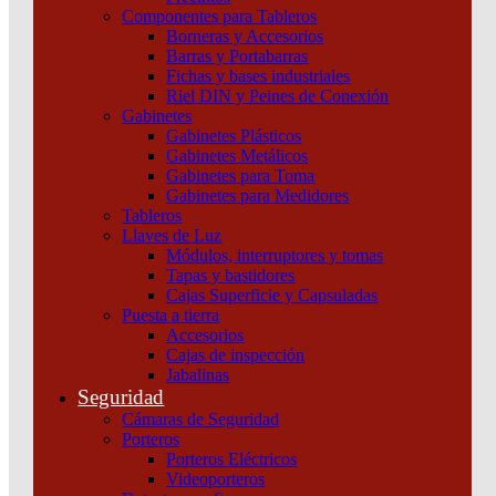
Componentes para Tableros
Borneras y Accesorios
Barras y Portabarras
Fichas y bases industriales
Riel DIN y Peines de Conexión
Gabinetes
Gabinetes Plásticos
Gabinetes Metálicos
Gabinetes para Toma
Gabinetes para Medidores
Tableros
Llaves de Luz
Módulos, interruptores y tomas
Tapas y bastidores
Cajas Superficie y Capsuladas
Puesta a tierra
Accesorios
Cajas de inspección
Jabalinas
Seguridad
Cámaras de Seguridad
Interruptor Compact Nsx100B 25 Ka A 415 Vca Unidad
Porteros
De Control Tmd 63 A 4 Polos 4D Schneider
Porteros Eléctricos
Videoporteros
Añadir al carrito