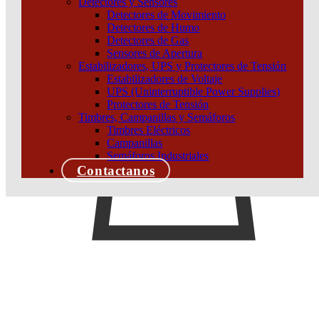
Detectores y Sensores
Detectores de Movimiento
Detectores de Humo
Detectores de Gas
Sensores de Apertura
Estabilizadores, UPS y Protectores de Tensión
Estabilizadores de Voltaje
UPS (Uninterruptible Power Supplies)
Protectores de Tensión
Timbres, Campanillas y Semáforos
Timbres Eléctricos
Campanillas
Semáforos Industriales
Contactanos