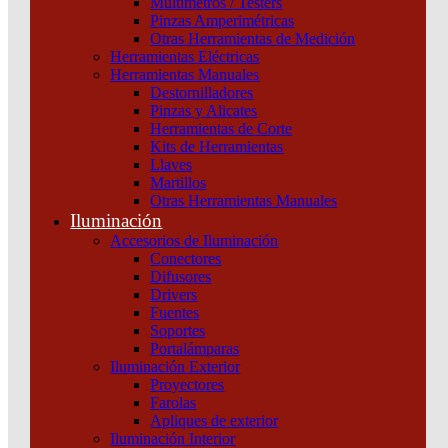
Multímetros / Testers
Interruptor Compact Nsxm B (25 Ka A 415 Vca) 3P
Pinzas Amperimétricas
Otras Herramientas de Medición
3D Unidad De Control Tmd De 32 A Conectores
Herramientas Eléctricas
Everlink Schneider
Herramientas Manuales
Destornilladores
Categoría:
Interruptores y seccionadores
SKU:
C11B3TM032L
Pinzas y Alicates
Herramientas de Corte
Kits de Herramientas
Interruptor
Llaves
Compact
Martillos
Nsxm
Otras Herramientas Manuales
B
Iluminación
(25
Accesorios de Iluminación
Ka
Conectores
A
Difusores
415
Drivers
Vca)
Fuentes
3P
Soportes
3D
Portalámparas
Unidad
Iluminación Exterior
De
Proyectores
Control
Farolas
Tmd
Apliques de exterior
De
Iluminación Interior
32