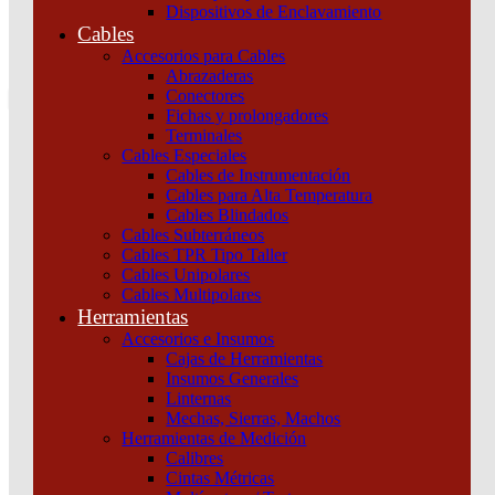
Dispositivos de Enclavamiento
0
Cables
Tu pedido
Accesorios para Cables
Abrazaderas
Conectores
Fichas y prolongadores
Terminales
Cables Especiales
Cables de Instrumentación
Cables para Alta Temperatura
Cables Blindados
Inicio
/
Maniobra y Protección
/
Dispositivos de
Cables Subterráneos
Protección
/
Interruptores y seccionadores
/
Interruptor Compact Nsxm
Cables TPR Tipo Taller
B (25 Ka A 415 Vca) 3P 3D Unidad De Control Tmd De 32 A
Cables Unipolares
Conectores Everlink Schneider
Cables Multipolares
Herramientas
Accesorios e Insumos
Cajas de Herramientas
Insumos Generales
Linternas
Mechas, Sierras, Machos
Herramientas de Medición
Calibres
Cintas Métricas