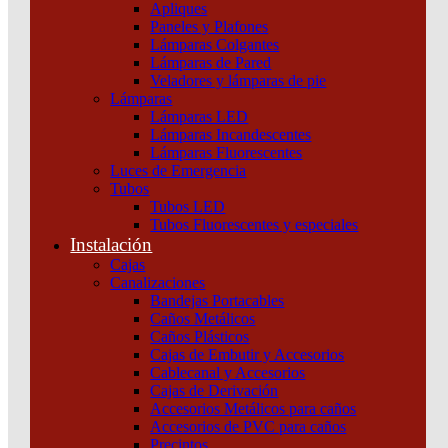
Apliques
Productos relacionados
A
Paneles y Plafones
Conectores
Lámparas Colgantes
Everlink
Lámparas de Pared
Schneider
Veladores y lámparas de pie
cantidad
Lámparas
Lámparas LED
Lámparas Incandescentes
Lámparas Fluorescentes
Luces de Emergencia
Tubos
Tubos LED
Tubos Fluorescentes y especiales
Instalación
Cajas
Canalizaciones
Bandejas Portacables
Caños Metálicos
Caños Plásticos
Cajas de Embutir y Accesorios
Cablecanal y Accesorios
Cajas de Derivación
Accesorios Metálicos para caños
Accesorios de PVC para caños
Precintos