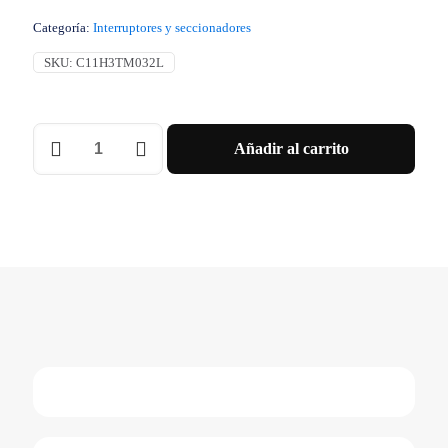
Categoría:
Interruptores y seccionadores
SKU:
C11H3TM032L
Interruptor
Añadir al carrito
Compact
Nsxm
H
(70
Ka
A
415
Vca)
3P
3D
Unidad
De
Control
Tmd
De
32