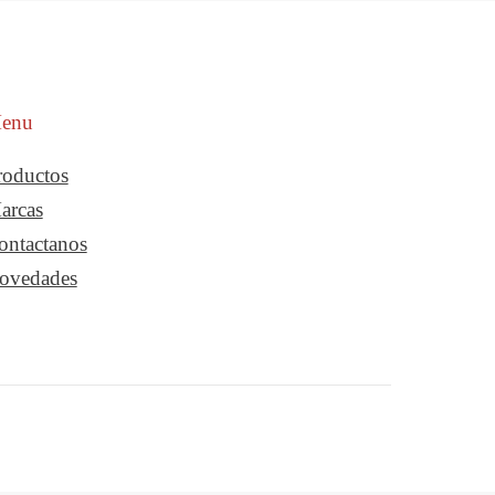
enu
roductos
arcas
ontactanos
ovedades