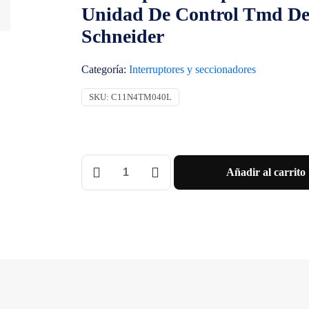
Unidad De Control Tmd De 
Schneider
Categoría:
Interruptores y seccionadores
SKU:
C11N4TM040L
Interruptor
Añadir al carrito
Compact
Nsxm
N
(50
Ka
A
415
Vca)