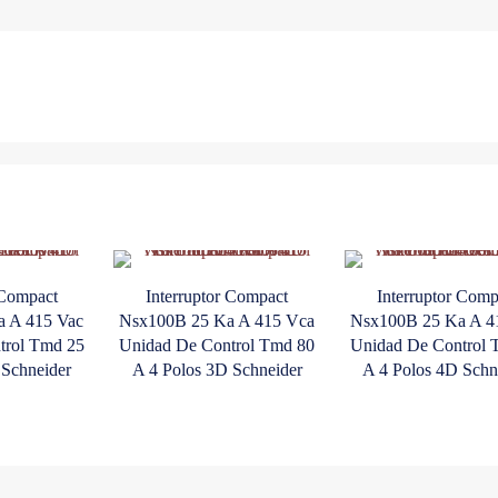
4P
4D
Unidad
De
Control
Tmd
De
40
A
Conectores
Everlink
 Compact
Schneider
Interruptor Compact
Interruptor Comp
 A 415 Vac
Nsx100B 25 Ka A 415 Vca
Nsx100B 25 Ka A 4
cantidad
trol Tmd 25
Unidad De Control Tmd 80
Unidad De Control 
 Schneider
A 4 Polos 3D Schneider
A 4 Polos 4D Schn