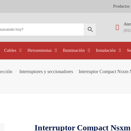
Productos
Aten
(01
Cables
Herramientas
Iluminación
Instalación
S
tección
/
Interruptores y seccionadores
/
Interruptor Compact Nsxm 
Interruptor Compact Nsxm 