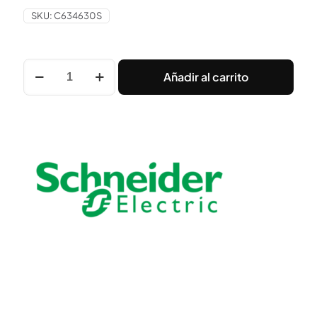
SKU:
C634630S
Interruptor
Añadir al carrito
Seccionador
Compact
Nsx630Na
4
Polos
630
A
Ac22A
Ac23A
Schneider
cantidad