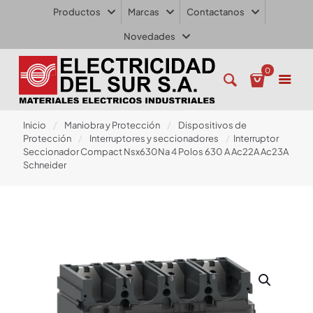
Productos
Marcas
Contactanos
Novedades
0
Inicio
/
Maniobra y Protección
/
Dispositivos de
Protección
/
Interruptores y seccionadores
/
Interruptor
Seccionador Compact Nsx630Na 4 Polos 630 A Ac22A Ac23A
Schneider