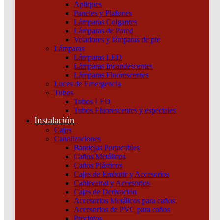
Apliques
Paneles y Plafones
Lámparas Colgantes
Lámparas de Pared
Veladores y lámparas de pie
Lámparas
Lámparas LED
Lámparas Incandescentes
Lámparas Fluorescentes
Luces de Emergencia
Tubos
Tubos LED
Tubos Fluorescentes y especiales
Instalación
Cajas
Canalizaciones
Bandejas Portacables
Caños Metálicos
Caños Plásticos
Cajas de Embutir y Accesorios
Cablecanal y Accesorios
Cajas de Derivación
Accesorios Metálicos para caños
Accesorios de PVC para caños
Precintos