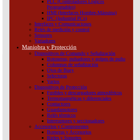
PLC (Controladores Lógicos
Atención por WhatsApp
Programables)
11 3071 1515
HMI (Interfaces Hombre-Máquina)
0
IPC (Industrial PCs)
Interfaces y Comunicaciones
$ 0,00
Relés de medición y control
Sensores
0
Variadores
Tu pedido
Maniobra y Protección
Dispositivos de Comando y Señalización
Botoneras, pulsadores y golpes de puño
Columnas de señalización
Ojos de Buey
Selectoras
¿Que estas buscando hoy?
Varios
×
Dispositivos de Protección
Fusibles y descargadores atmosféricos
Termomagnéticas y diferenciales
Atención telefónica
Contactores
(011) 4253-9024
Guardamotores
Atención por WhatsApp
Relés térmicos
Interruptores y seccionadores
11 2155 1884
Accesorios y Componentes
0
Borneras y Accesorios
Rieles y Soportes
$ 0,00