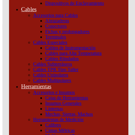
Dispositivos de Enclavamiento
0
Cables
Tu pedido
Accesorios para Cables
Abrazaderas
Conectores
Fichas y prolongadores
Terminales
Cables Especiales
Cables de Instrumentación
Cables para Alta Temperatura
Cables Blindados
Inicio
/
Maniobra y Protección
/
Dispositivos de
Cables Subterráneos
Protección
/
Interruptores y seccionadores
/
Interruptor Seccionador
Cables TPR Tipo Taller
Portafusibles 3P 250A Schneider
Cables Unipolares
Cables Multipolares
Herramientas
Accesorios e Insumos
Cajas de Herramientas
Insumos Generales
Linternas
Mechas, Sierras, Machos
Herramientas de Medición
Calibres
Interruptor Seccionador Portafusibles 3P 250A
Cintas Métricas