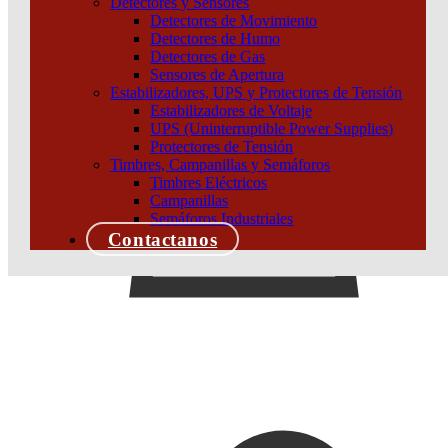
Detectores y Sensores
Detectores de Movimiento
Detectores de Humo
Detectores de Gas
Sensores de Apertura
Estabilizadores, UPS y Protectores de Tensión
Estabilizadores de Voltaje
UPS (Uninterruptible Power Supplies)
Protectores de Tensión
Timbres, Campanillas y Semáforos
Timbres Eléctricos
Campanillas
Semáforos Industriales
Contactanos