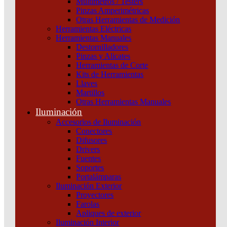
Multímetros / Testers
Schneider
Pinzas Amperimétricas
Otras Herramientas de Medición
Categoría:
Interruptores y seccionadores
SKU:
GS1ND3
Herramientas Eléctricas
Herramientas Manuales
Destornilladores
Interruptor
Pinzas y Alicates
Seccionador
Herramientas de Corte
Portafusibles
Kits de Herramientas
3P
Llaves
250A
Martillos
Schneider
Otras Herramientas Manuales
cantidad
Iluminación
Accesorios de Iluminación
Conectores
Difusores
Drivers
Fuentes
Soportes
Portalámparas
Iluminación Exterior
Proyectores
Productos relacionados
Farolas
Apliques de exterior
Iluminación Interior