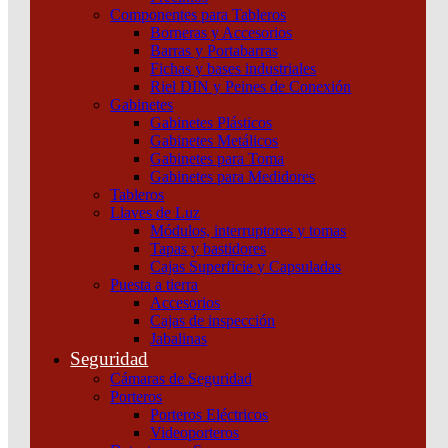
Componentes para Tableros
Borneras y Accesorios
Barras y Portabarras
Fichas y bases industriales
Riel DIN y Peines de Conexión
Gabinetes
Gabinetes Plásticos
Gabinetes Metálicos
Gabinetes para Toma
Gabinetes para Medidores
Tableros
Llaves de Luz
Módulos, interruptores y tomas
Tapas y bastidores
Cajas Superficie y Capsuladas
Puesta a tierra
Accesorios
Cajas de inspección
Interruptor Compact Nsx100F Ac Dc 18 Ka A 415 Vac
Jabalinas
Unidad De Control Tmd 25 A 2 Polos 2D Schneider
Seguridad
Cámaras de Seguridad
Añadir al carrito
Porteros
Porteros Eléctricos
Videoporteros